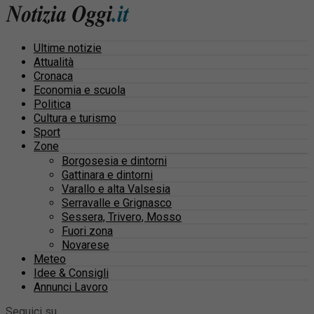
Ultime notizie
Attualità
Cronaca
Economia e scuola
Politica
Cultura e turismo
Sport
Zone
Borgosesia e dintorni
Gattinara e dintorni
Varallo e alta Valsesia
Serravalle e Grignasco
Sessera, Trivero, Mosso
Fuori zona
Novarese
Meteo
Idee & Consigli
Annunci Lavoro
Seguici su