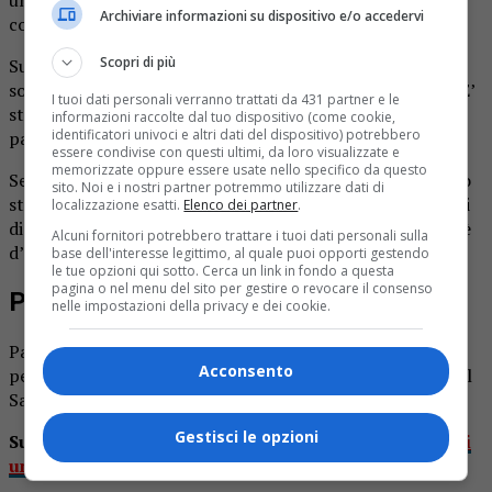
Archiviare informazioni su dispositivo e/o accedervi
corso Roma.
Scopri di più
Sul posto sono arrivati i vigili urbani, i carabinieri, i
sommozzatori dei vigili del fuoco e gli operatori sanitari. E’
I tuoi dati personali verranno trattati da 431 partner e le
stato constatato che il decssso della donna risaliva a
informazioni raccolte dal tuo dispositivo (come cookie,
identificatori univoci e altri dati del dispositivo) potrebbero
parecchio tempo prima, almeno due giorni.
essere condivise con questi ultimi, da loro visualizzate e
memorizzate oppure essere usate nello specifico da questo
Secondo quanto emerso il cadavere era infatti in avanzato
sito. Noi e i nostri partner potremmo utilizzare dati di
stato di decomposizione. Ora è stato consegnato ai medici
localizzazione esatti.
Elenco dei partner
.
di Ciriè per le indagini del caso. Potrebbe (il condizionale è
Alcuni fornitori potrebbero trattare i tuoi dati personali sulla
d’obbligo) trattarsi di una senzatetto.
base dell'interesse legittimo, al quale puoi opporti gestendo
le tue opzioni qui sotto. Cerca un link in fondo a questa
pagina o nel menu del sito per gestire o revocare il consenso
Partite le indagini
nelle impostazioni della privacy e dei cookie.
Partite le indagini sia per dare un’identità al cadavere, sia
Acconsento
per capire come sia morta e come sia finita nelle acque del
Sangone.
Gestisci le opzioni
Su Prima Torino leggi
“Ritrovato il corpo senza vita di
una donna nel torrente Sangone a Moncalieri”