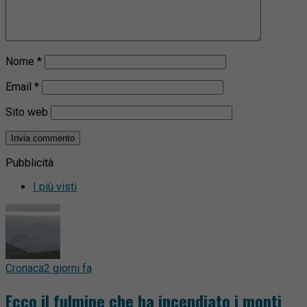
Nome
*
Email
*
Sito web
Pubblicità
I più visti
Cronaca
2 giorni fa
Ecco il fulmine che ha incendiato i monti