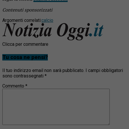
Contenuti sponsorizzati
Argomenti correlati:
calcio
Clicca per commentare
Tu cosa ne pensi?
Il tuo indirizzo email non sarà pubblicato.
I campi obbligatori
sono contrassegnati
*
Commento
*