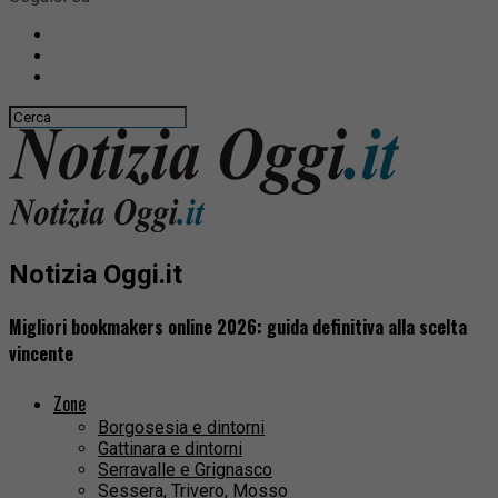
Notizia Oggi.it
Migliori bookmakers online 2026: guida definitiva alla scelta
vincente
Zone
Borgosesia e dintorni
Gattinara e dintorni
Serravalle e Grignasco
Sessera, Trivero, Mosso