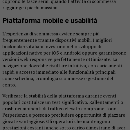
coprono le fasce serali quando l’attività di scommessa
raggiunge i picchi massimi.
Piattaforma mobile e usabilità
L’esperienza di scommessa avviene sempre più
frequentemente tramite dispositivi mobili. I migliori
bookmakers italiani investono nello sviluppo di
applicazioni native per iOS e Android oppure garantiscono
versioni web responsive perfettamente ottimizzate. La
navigazione dovrebbe risultare intuitiva, con caricamenti
rapidi e accesso immediato alle funzionalità principali
come schedina, cronologia scommesse e gestione del
conto.
Verificare la stabilità della piattaforma durante eventi
popolari costituisce un test significativo. Rallentamenti o
crash nei momenti di traffico elevato compromettono
l’esperienza e possono precludere opportunità di piazzare
giocate vantaggiose. Gli operatori che mantengono
prestazioni costanti anche sotto carico dimostrano di aver