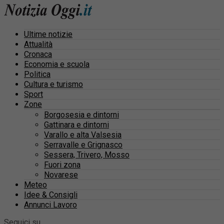
Ultime notizie
Attualità
Cronaca
Economia e scuola
Politica
Cultura e turismo
Sport
Zone
Borgosesia e dintorni
Gattinara e dintorni
Varallo e alta Valsesia
Serravalle e Grignasco
Sessera, Trivero, Mosso
Fuori zona
Novarese
Meteo
Idee & Consigli
Annunci Lavoro
Seguici su