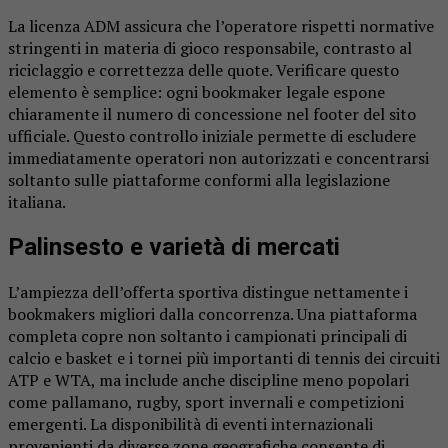
La licenza ADM assicura che l’operatore rispetti normative
stringenti in materia di gioco responsabile, contrasto al
riciclaggio e correttezza delle quote. Verificare questo
elemento è semplice: ogni bookmaker legale espone
chiaramente il numero di concessione nel footer del sito
ufficiale. Questo controllo iniziale permette di escludere
immediatamente operatori non autorizzati e concentrarsi
soltanto sulle piattaforme conformi alla legislazione
italiana.
Palinsesto e varietà di mercati
L’ampiezza dell’offerta sportiva distingue nettamente i
bookmakers migliori dalla concorrenza. Una piattaforma
completa copre non soltanto i campionati principali di
calcio e basket e i tornei più importanti di tennis dei circuiti
ATP e WTA, ma include anche discipline meno popolari
come pallamano, rugby, sport invernali e competizioni
emergenti. La disponibilità di eventi internazionali
provenienti da diverse zone geografiche consente di