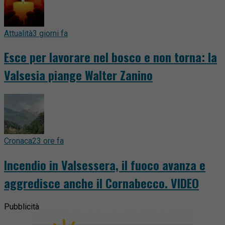
Attualità
3 giorni fa
Esce per lavorare nel bosco e non torna: la
Valsesia piange Walter Zanino
Cronaca
23 ore fa
Incendio in Valsessera, il fuoco avanza e
aggredisce anche il Cornabecco. VIDEO
Pubblicità