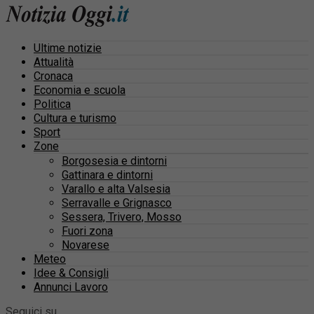
Ultime notizie
Attualità
Cronaca
Economia e scuola
Politica
Cultura e turismo
Sport
Zone
Borgosesia e dintorni
Gattinara e dintorni
Varallo e alta Valsesia
Serravalle e Grignasco
Sessera, Trivero, Mosso
Fuori zona
Novarese
Meteo
Idee & Consigli
Annunci Lavoro
Seguici su