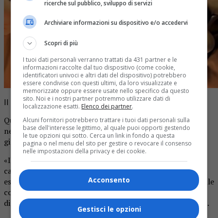
ricerche sul pubblico, sviluppo di servizi
Archiviare informazioni su dispositivo e/o accedervi
Scopri di più
I tuoi dati personali verranno trattati da 431 partner e le
informazioni raccolte dal tuo dispositivo (come cookie,
identificatori univoci e altri dati del dispositivo) potrebbero
essere condivise con questi ultimi, da loro visualizzate e
memorizzate oppure essere usate nello specifico da questo
sito. Noi e i nostri partner potremmo utilizzare dati di
Il Dr. Francesco Traverso durante un’operazione
localizzazione esatti.
Elenco dei partner
.
Quali sono le condizioni per le quali solitamente si rende
Alcuni fornitori potrebbero trattare i tuoi dati personali sulla
base dell'interesse legittimo, al quale puoi opporti gestendo
necessario un intervento di chirurgia protesica di anca o
le tue opzioni qui sotto. Cerca un link in fondo a questa
ginocchio?
pagina o nel menu del sito per gestire o revocare il consenso
nelle impostazioni della privacy e dei cookie.
«I sintomi più evidenti e frequenti che fungono da
campanello d’allarme sono il
dolore articolare
, che può
Acconsento
essere presente in zona lombare, all’altezza dei glutei, delle
cosce o del ginocchio, la
zoppia
e la limitazione o la
difficoltà nella gestione delle normali attività quotidiane».
Gestisci le opzioni