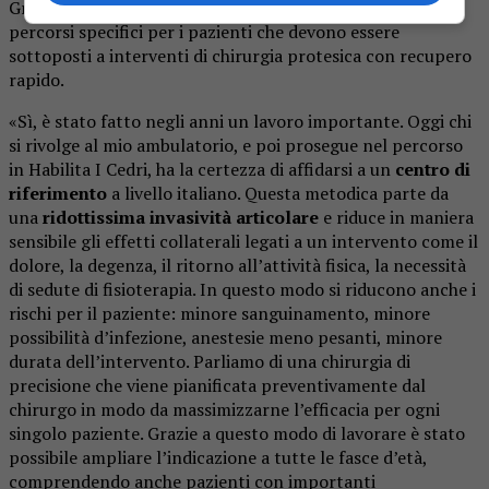
Grazie al suo lavoro, oggi la struttura ha organizzato
percorsi specifici per i pazienti che devono essere
sottoposti a interventi di chirurgia protesica con recupero
rapido.
«Sì, è stato fatto negli anni un lavoro importante. Oggi chi
si rivolge al mio ambulatorio, e poi prosegue nel percorso
in Habilita I Cedri, ha la certezza di affidarsi a un
centro di
riferimento
a livello italiano. Questa metodica parte da
una
ridottissima invasività articolare
e riduce in maniera
sensibile gli effetti collaterali legati a un intervento come il
dolore, la degenza, il ritorno all’attività fisica, la necessità
di sedute di fisioterapia. In questo modo si riducono anche i
rischi per il paziente: minore sanguinamento, minore
possibilità d’infezione, anestesie meno pesanti, minore
durata dell’intervento. Parliamo di una chirurgia di
precisione che viene pianificata preventivamente dal
chirurgo in modo da massimizzarne l’efficacia per ogni
singolo paziente. Grazie a questo modo di lavorare è stato
possibile ampliare l’indicazione a tutte le fasce d’età,
comprendendo anche pazienti con importanti