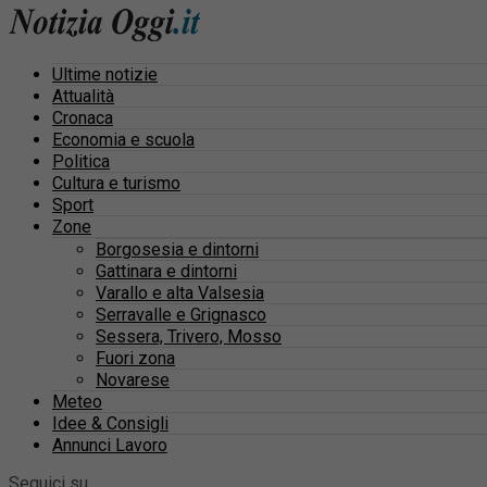
Ultime notizie
Attualità
Cronaca
Economia e scuola
Politica
Cultura e turismo
Sport
Zone
Borgosesia e dintorni
Gattinara e dintorni
Varallo e alta Valsesia
Serravalle e Grignasco
Sessera, Trivero, Mosso
Fuori zona
Novarese
Meteo
Idee & Consigli
Annunci Lavoro
Seguici su