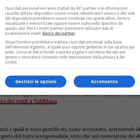
I tuoi dati personali verranno trattati da 431 partner e le informazioni
raccolte dal tuo dispositivo (come cookie, identificatori univoci e altri dati
del dispositivo) potrebbero essere condivise con questi ultimi, da loro
visualizzate e memorizzate oppure essere usate nello specifico da
questo sito. Noi e i nostri partner potremmo utilizzare dati di
localizzazione esatti.
Elenco dei partner
.
Alcuni fornitori potrebbero trattare i tuoi dati personali sulla base
ante ha segnalato il gesto, individuati dai carabinieri.
dell'interesse legittimo, al quale puoi opporti gestendo le tue opzioni qui
sotto. Cerca un link in fondo a questa pagina o nel menu del sito per
gestire o revocare il consenso nelle impostazioni della privacy e dei
llatore a Pray
cookie.
e come vuole. Loro hanno detto che non sapevano che l’appare
Gestisci le opzioni
Acconsento
 venerdì 21 febbraio hanno aperto e attivato il defibrillatore c
rno all’apparecchio e ha avvertito subito i carabinieri trami
to dei vigili a Valdilana
zzi. I quali si sono giustificati, come accennato, sostenendo di
esto del tutto irresponsabile, visto che sul contenitore del de