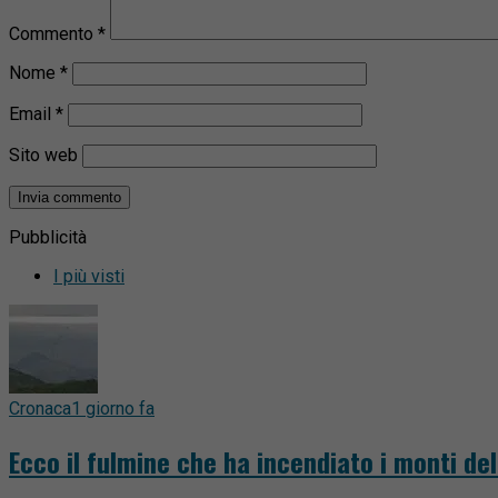
Commento
*
Nome
*
Email
*
Sito web
Pubblicità
I più visti
Cronaca
1 giorno fa
Ecco il fulmine che ha incendiato i monti del