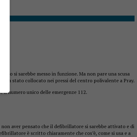
cchio si sarebbe messo in funzione. Ma non pare una scusa
he era stato collocato nei pressi del centro polivalente a Pray.
te il numero unico delle emergenze 112.
 non aver pensato che il defibrillatore si sarebbe attivato e di
fibrillatore è scritto chiaramente che cos’è, come si usa e a