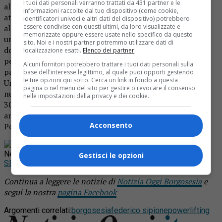
I tuoi dati personali verranno trattati da 431 partner e le
all’inglese che lo detiene attualmente e che sarà tra i 300
informazioni raccolte dal tuo dispositivo (come cookie,
atleti che gareggeranno in Ungheria. Io arrivo
identificatori univoci e altri dati del dispositivo) potrebbero
essere condivise con questi ultimi, da loro visualizzate e
all’appuntamento, sempre nella categoria -100 chili, con
memorizzate oppure essere usate nello specifico da questo
un peso un po’ superiore rispetto alle precedenti gare,
sito. Noi e i nostri partner potremmo utilizzare dati di
dov’ero 92 chili, mentre attualmente sono 98. Questo
localizzazione esatti.
Elenco dei partner
.
perché sono reduce da un programma di allenamenti
Alcuni fornitori potrebbero trattare i tuoi dati personali sulla
particolarmente intensi». Ai campionati europei in
base dell'interesse legittimo, al quale puoi opporti gestendo
le tue opzioni qui sotto. Cerca un link in fondo a questa
Ungheria prevista una partecipazione qualificata e
pagina o nel menu del sito per gestire o revocare il consenso
numericamente importante: gli iscritti infatti sono oltre
nelle impostazioni della privacy e dei cookie.
300 e arriveranno, oltre che dall’Italia e dall’Inghilterra,
anche da Moldavia, Finlandia, Azerbajan, Germania,
Acconsento
Portogallo, Svezia, Polonia.
Rimani aggiornato seguendoci su Google
News!
Gestisci le opzioni
SEGUICI
Continua a leggere le notizie di
Notizia Oggi Borgosesia
e
segui la nostra
pagina Facebook
Argomenti correlati:
borgosesia
federico sipione
powerlifting