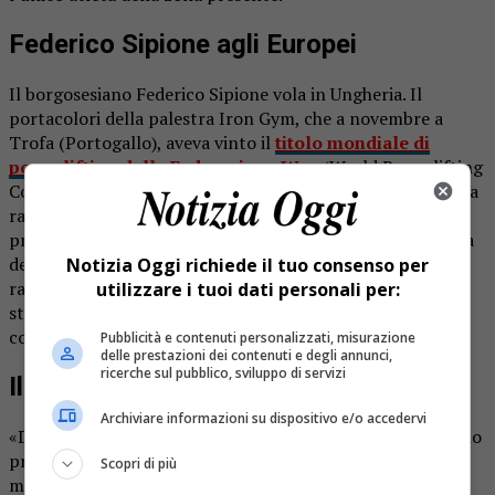
Federico Sipione agli Europei
Il borgosesiano Federico Sipione vola in Ungheria. Il
portacolori della palestra Iron Gym, che a novembre a
Trofa (Portogallo), aveva vinto il
titolo mondiale di
powerlifting della Federazione Wpc
(World Powerlifting
Congress), nei prossimi giorni sarà di scena agli Europei. La
rassegna continentale, organizzata sempre da Wpc, è in
programma da oggi a sabato a Kiskunfélegyháza, cittadina
dell’Ungheria meridionale. Sipione sarà uno dei 30
Notizia Oggi richiede il tuo consenso per
rappresentanti del Team Italia che gareggeranno, ma
utilizzare i tuoi dati personali per:
stavolta non sarà accompagnato da altri atleti della zona,
come era accaduto in occasione dei Mondiali.
Pubblicità e contenuti personalizzati, misurazione
delle prestazioni dei contenuti e degli annunci,
ricerche sul pubblico, sviluppo di servizi
Il titolo
Archiviare informazioni su dispositivo e/o accedervi
«Dovrò fare tutto da solo – spiega -, ma naturalmente sono
pronto a dare il massimo di me stesso come sempre. Non
Scopri di più
mi dispiacerebbe portare via il titolo europeo Master 1