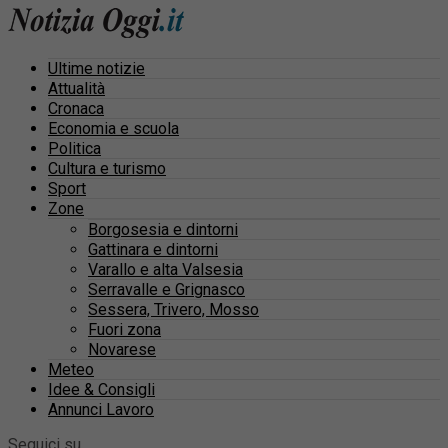
Ultime notizie
Attualità
Cronaca
Economia e scuola
Politica
Cultura e turismo
Sport
Zone
Borgosesia e dintorni
Gattinara e dintorni
Varallo e alta Valsesia
Serravalle e Grignasco
Sessera, Trivero, Mosso
Fuori zona
Novarese
Meteo
Idee & Consigli
Annunci Lavoro
Seguici su