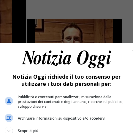
Notizia Oggi richiede il tuo consenso per
utilizzare i tuoi dati personali per:
Pubblicità e contenuti personalizzati, misurazione delle
prestazioni dei contenuti e degli annunci, ricerche sul pubblico,
’amico Andrea
sviluppo di servizi
Archiviare informazioni su dispositivo e/o accedervi
me annunciato nei giorni scorsi, è il corpo di Andrea Pierretto
Scopri di più