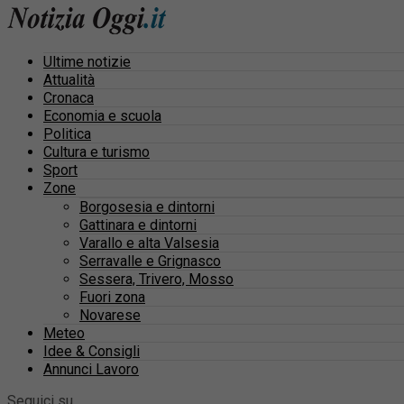
Ultime notizie
Attualità
Cronaca
Economia e scuola
Politica
Cultura e turismo
Sport
Zone
Borgosesia e dintorni
Gattinara e dintorni
Varallo e alta Valsesia
Serravalle e Grignasco
Sessera, Trivero, Mosso
Fuori zona
Novarese
Meteo
Idee & Consigli
Annunci Lavoro
Seguici su