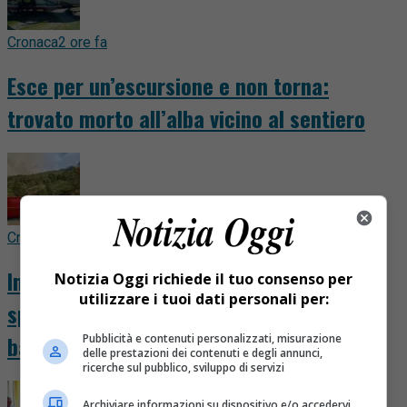
Cronaca
2 ore fa
Esce per un’escursione e non torna:
trovato morto all’alba vicino al sentiero
Cronaca
4 ore fa
Incendio in alta Valsessera, il fronte si
Notizia Oggi richiede il tuo consenso per
utilizzare i tuoi dati personali per:
sposta verso il Cavallero: salvi rifugi e
baite
Pubblicità e contenuti personalizzati, misurazione
delle prestazioni dei contenuti e degli annunci,
ricerche sul pubblico, sviluppo di servizi
Archiviare informazioni su dispositivo e/o accedervi