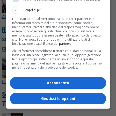
Scopri di più
Attualità
6 ore fa
I tuoi dati personali verranno trattati da 431 partner e le
informazioni raccolte dal tuo dispositivo (come cookie,
Riboldi in Valsessera: «Nessun deserto
identificatori univoci e altri dati del dispositivo) potrebbero
essere condivise con questi ultimi, da loro visualizzate e
memorizzate oppure essere usate nello specifico da questo
sanitario, pronti ad aprire la Casa della
sito. Noi e i nostri partner potremmo utilizzare dati di
localizzazione esatti.
Elenco dei partner
.
comunità di Ponzone»
Alcuni fornitori potrebbero trattare i tuoi dati personali sulla
base dell'interesse legittimo, al quale puoi opporti gestendo
le tue opzioni qui sotto. Cerca un link in fondo a questa
pagina o nel menu del sito per gestire o revocare il consenso
nelle impostazioni della privacy e dei cookie.
Cronaca
7 ore fa
Acconsento
Schianto contro un camion, pensionato di
Gestisci le opzioni
77 anni perde la vita