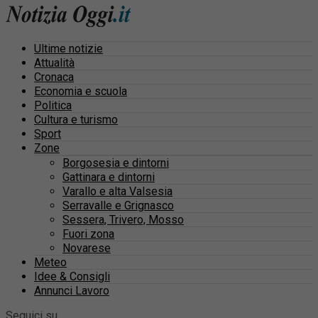
Ultime notizie
Attualità
Cronaca
Economia e scuola
Politica
Cultura e turismo
Sport
Zone
Borgosesia e dintorni
Gattinara e dintorni
Varallo e alta Valsesia
Serravalle e Grignasco
Sessera, Trivero, Mosso
Fuori zona
Novarese
Meteo
Idee & Consigli
Annunci Lavoro
Seguici su