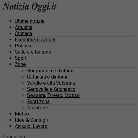
Ultime notizie
Attualità
Cronaca
Economia e scuola
Politica
Cultura e turismo
Sport
Zone
Borgosesia e dintorni
Gattinara e dintorni
Varallo e alta Valsesia
Serravalle e Grignasco
Sessera, Trivero, Mosso
Fuori zona
Novarese
Meteo
Idee & Consigli
Annunci Lavoro
Seguici su