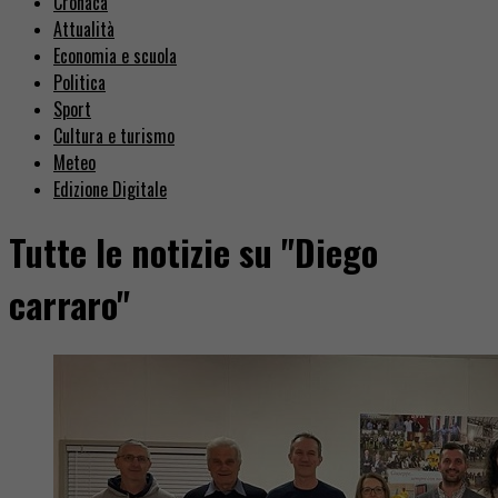
Cronaca
Attualità
Economia e scuola
Politica
Sport
Cultura e turismo
Meteo
Edizione Digitale
Tutte le notizie su "Diego
carraro"