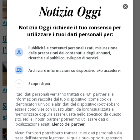
Attualità
16 ore fa
Notizia Oggi richiede il tuo consenso per
utilizzare i tuoi dati personali per:
Gattina salvata in strada a Varallo:
l’appello contro l’abbandono di animali
Pubblicità e contenuti personalizzati, misurazione
delle prestazioni dei contenuti e degli annunci,
ricerche sul pubblico, sviluppo di servizi
Archiviare informazioni su dispositivo e/o accedervi
Scopri di più
Attualità
18 ore fa
I tuoi dati personali verranno trattati da 431 partner e le
informazioni raccolte dal tuo dispositivo (come cookie,
Siccità senza tregua, Gattinara chiede lo
identificatori univoci e altri dati del dispositivo) potrebbero
essere condivise con questi ultimi, da loro visualizzate e
stato di calamità naturale
memorizzate oppure essere usate nello specifico da questo
sito. Noi e i nostri partner potremmo utilizzare dati di
localizzazione esatti.
Elenco dei partner
.
Alcuni fornitori potrebbero trattare i tuoi dati personali sulla
base dell'interesse legittimo, al quale puoi opporti gestendo