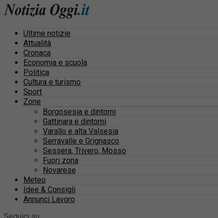
Ultime notizie
Attualità
Cronaca
Economia e scuola
Politica
Cultura e turismo
Sport
Zone
Borgosesia e dintorni
Gattinara e dintorni
Varallo e alta Valsesia
Serravalle e Grignasco
Sessera, Trivero, Mosso
Fuori zona
Novarese
Meteo
Idee & Consigli
Annunci Lavoro
Seguici su