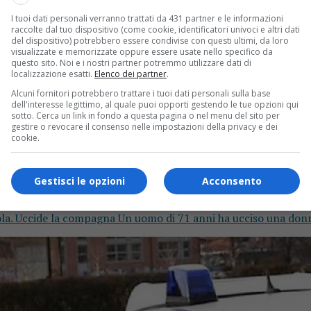
I tuoi dati personali verranno trattati da 431 partner e le informazioni
raccolte dal tuo dispositivo (come cookie, identificatori univoci e altri dati
del dispositivo) potrebbero essere condivise con questi ultimi, da loro
visualizzate e memorizzate oppure essere usate nello specifico da
questo sito. Noi e i nostri partner potremmo utilizzare dati di
localizzazione esatti.
Elenco dei partner
.
Alcuni fornitori potrebbero trattare i tuoi dati personali sulla base
dell'interesse legittimo, al quale puoi opporti gestendo le tue opzioni qui
sotto. Cerca un link in fondo a questa pagina o nel menu del sito per
gestire o revocare il consenso nelle impostazioni della privacy e dei
cookie.
Gestisci le opzioni
Acconsento
la. Uccide la compagna Un uomo di 71 anni ha ucciso una donna