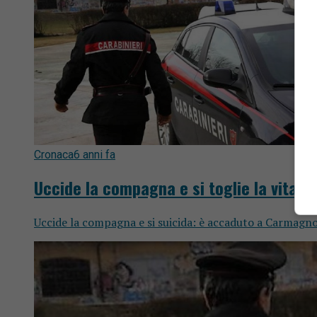
Cronaca
6 anni fa
Uccide la compagna e si toglie la vita
Uccide la compagna e si suicida: è accaduto a Carmagno