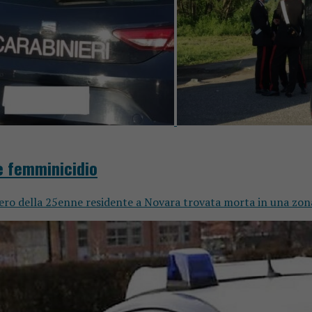
è femminicidio
tero della 25enne residente a Novara trovata morta in una zona 