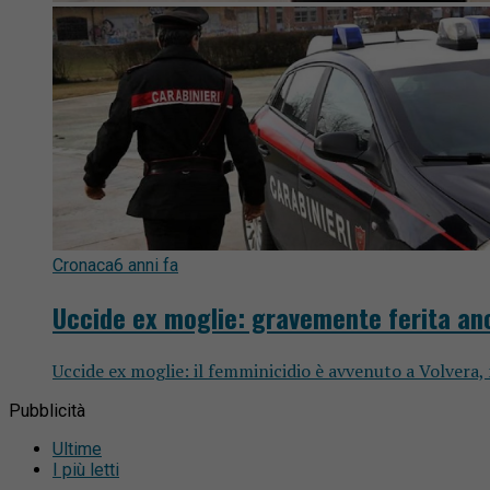
Cronaca
6 anni fa
Uccide ex moglie: gravemente ferita anch
Uccide ex moglie: il femminicidio è avvenuto a Volvera, n
Pubblicità
Ultime
I più letti