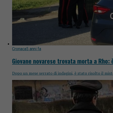
Cronaca
5 anni fa
Giovane novarese trovata morta a Rho: 
Dopo un mese serrato di indagini, è stato risolto il mis