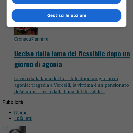
Gestisci le opzioni
Cronaca
7 anni fa
Ucciso dalla lama del flessibile dopo un
giorno di agonia
Ucciso dalla lama del flessibile dopo un giorno di
agonia: tragedia a Vercelli, la vittima è un pensionato
di 66 anni. Ucciso dalla lama del flessibile...
Pubblicità
Ultime
I più letti