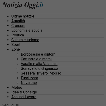
Ultime notizie
Attualità
Cronaca
Economia e scuola
Politica
Cultura e turismo
Sport
Zone
Borgosesia e dintorni
Gattinara e dintorni
Varallo e alta Valsesia
Serravalle e Grignasco
Sessera, Trivero, Mosso
Fuori zona
Novarese
Meteo
Idee & Consigli
Annunci Lavoro
Seguici su