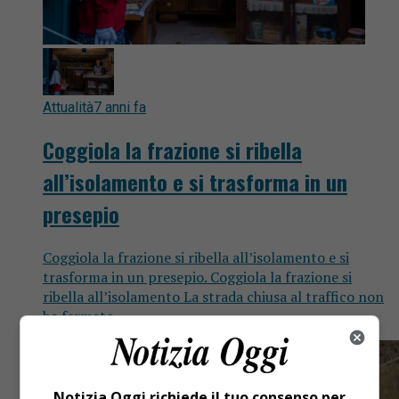
Attualità
7 anni fa
Coggiola la frazione si ribella
all’isolamento e si trasforma in un
presepio
Coggiola la frazione si ribella all’isolamento e si
trasforma in un presepio. Coggiola la frazione si
ribella all’isolamento La strada chiusa al traffico non
ha fermato...
Notizia Oggi richiede il tuo consenso per