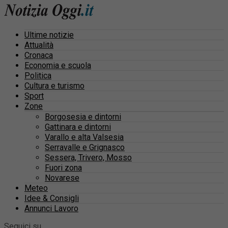
Ultime notizie
Attualità
Cronaca
Economia e scuola
Politica
Cultura e turismo
Sport
Zone
Borgosesia e dintorni
Gattinara e dintorni
Varallo e alta Valsesia
Serravalle e Grignasco
Sessera, Trivero, Mosso
Fuori zona
Novarese
Meteo
Idee & Consigli
Annunci Lavoro
Seguici su