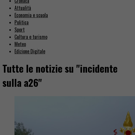
Cronaca
Attualità
Economia e scuola
Politica
Sport
Cultura e turismo
Meteo
Edizione Digitale
Tutte le notizie su "incidente
sulla a26"