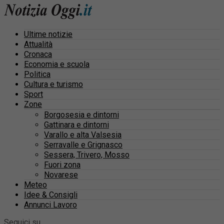
Ultime notizie
Attualità
Cronaca
Economia e scuola
Politica
Cultura e turismo
Sport
Zone
Borgosesia e dintorni
Gattinara e dintorni
Varallo e alta Valsesia
Serravalle e Grignasco
Sessera, Trivero, Mosso
Fuori zona
Novarese
Meteo
Idee & Consigli
Annunci Lavoro
Seguici su