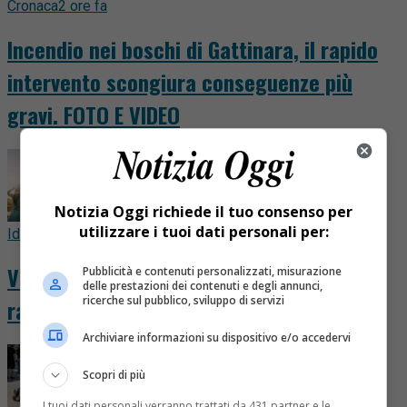
Cronaca
2 ore fa
Incendio nei boschi di Gattinara, il rapido
intervento scongiura conseguenze più
gravi. FOTO E VIDEO
Notizia Oggi richiede il tuo consenso per
utilizzare i tuoi dati personali per:
Idee & Consigli
2 ore fa
Viaggio nella Parigi storica, i luoghi che
Pubblicità e contenuti personalizzati, misurazione
delle prestazioni dei contenuti e degli annunci,
ricerche sul pubblico, sviluppo di servizi
raccontano duemila anni di città
Archiviare informazioni su dispositivo e/o accedervi
Scopri di più
I tuoi dati personali verranno trattati da 431 partner e le