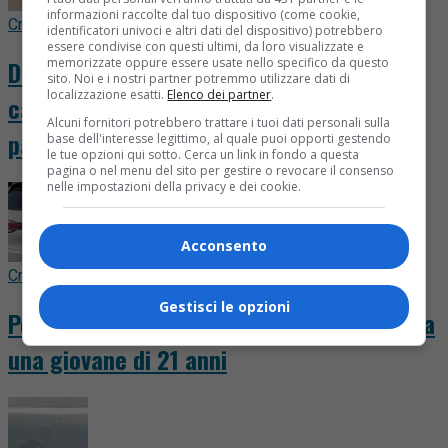
informazioni raccolte dal tuo dispositivo (come cookie,
Cronaca
5 ore fa
identificatori univoci e altri dati del dispositivo) potrebbero
essere condivise con questi ultimi, da loro visualizzate e
Donna scippata, il marito va in arresto
memorizzate oppure essere usate nello specifico da questo
sito. Noi e i nostri partner potremmo utilizzare dati di
localizzazione esatti.
Elenco dei partner
.
cardiaco: salvato da un medico di
Alcuni fornitori potrebbero trattare i tuoi dati personali sulla
passaggio
base dell'interesse legittimo, al quale puoi opporti gestendo
le tue opzioni qui sotto. Cerca un link in fondo a questa
pagina o nel menu del sito per gestire o revocare il consenso
nelle impostazioni della privacy e dei cookie.
Acconsento
Cronaca
6 ore fa
Gestisci le opzioni
Porsche distrutta contro il guardrail, illesa
una giovane di 21 anni