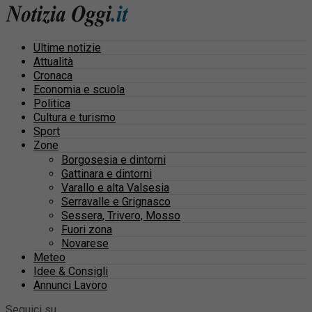
Ultime notizie
Attualità
Cronaca
Economia e scuola
Politica
Cultura e turismo
Sport
Zone
Borgosesia e dintorni
Gattinara e dintorni
Varallo e alta Valsesia
Serravalle e Grignasco
Sessera, Trivero, Mosso
Fuori zona
Novarese
Meteo
Idee & Consigli
Annunci Lavoro
Seguici su