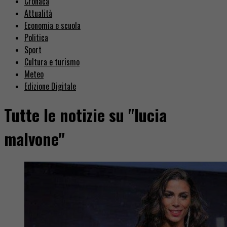
Cronaca
Attualità
Economia e scuola
Politica
Sport
Cultura e turismo
Meteo
Edizione Digitale
Tutte le notizie su "lucia
malvone"