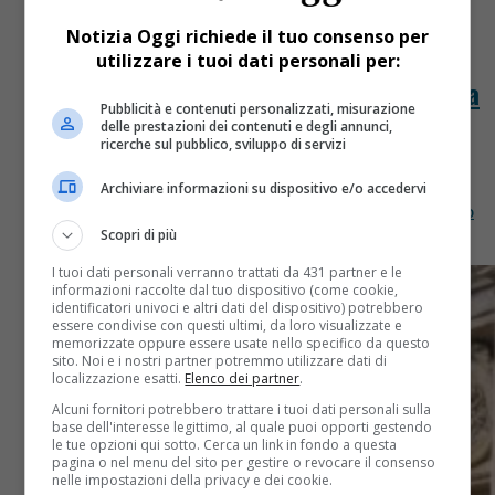
Notizia Oggi richiede il tuo consenso per
Cronaca
6 anni fa
utilizzare i tuoi dati personali per:
Manager di banca si toglie la vita nella
Pubblicità e contenuti personalizzati, misurazione
sua casa
delle prestazioni dei contenuti e degli annunci,
ricerche sul pubblico, sviluppo di servizi
Manager di banca si toglie la vita nella sua casa. Si
Archiviare informazioni su dispositivo e/o accedervi
tratta di Roberto Perazzetti, ex direttore del Credito
privato commercio del Gruppo Banco Desio. E’...
Scopri di più
I tuoi dati personali verranno trattati da 431 partner e le
informazioni raccolte dal tuo dispositivo (come cookie,
identificatori univoci e altri dati del dispositivo) potrebbero
essere condivise con questi ultimi, da loro visualizzate e
memorizzate oppure essere usate nello specifico da questo
sito. Noi e i nostri partner potremmo utilizzare dati di
localizzazione esatti.
Elenco dei partner
.
Alcuni fornitori potrebbero trattare i tuoi dati personali sulla
base dell'interesse legittimo, al quale puoi opporti gestendo
le tue opzioni qui sotto. Cerca un link in fondo a questa
pagina o nel menu del sito per gestire o revocare il consenso
nelle impostazioni della privacy e dei cookie.