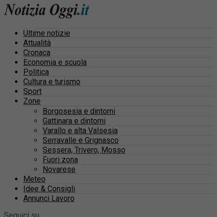
Ultime notizie
Attualità
Cronaca
Economia e scuola
Politica
Cultura e turismo
Sport
Zone
Borgosesia e dintorni
Gattinara e dintorni
Varallo e alta Valsesia
Serravalle e Grignasco
Sessera, Trivero, Mosso
Fuori zona
Novarese
Meteo
Idee & Consigli
Annunci Lavoro
Seguici su