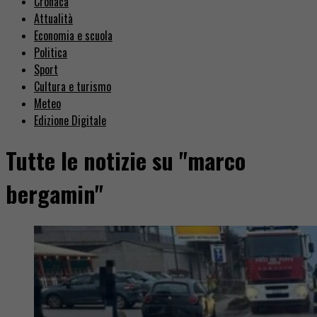
Cronaca
Attualità
Economia e scuola
Politica
Sport
Cultura e turismo
Meteo
Edizione Digitale
Tutte le notizie su "marco
bergamin"