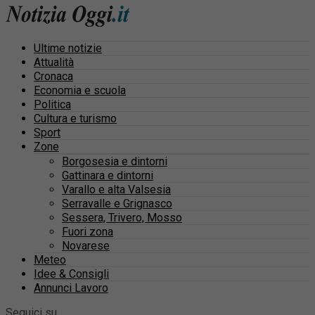
Ultime notizie
Attualità
Cronaca
Economia e scuola
Politica
Cultura e turismo
Sport
Zone
Borgosesia e dintorni
Gattinara e dintorni
Varallo e alta Valsesia
Serravalle e Grignasco
Sessera, Trivero, Mosso
Fuori zona
Novarese
Meteo
Idee & Consigli
Annunci Lavoro
Seguici su