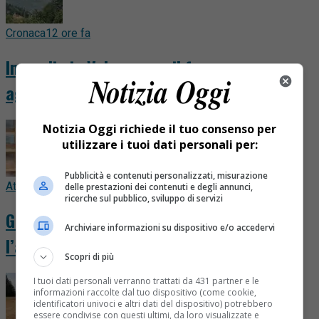
Cronaca
12 ore fa
Incendio in Valsessera, il fuoco avanza e
aggredisce anche il Cornabecco. VIDEO
Notizia Oggi richiede il tuo consenso per
utilizzare i tuoi dati personali per:
Pubblicità e contenuti personalizzati, misurazione
Attualità
14 ore fa
delle prestazioni dei contenuti e degli annunci,
ricerche sul pubblico, sviluppo di servizi
Gattina salvata in strada a Varallo:
Archiviare informazioni su dispositivo e/o accedervi
l’appello contro l’abbandono di animali
Scopri di più
I tuoi dati personali verranno trattati da 431 partner e le
informazioni raccolte dal tuo dispositivo (come cookie,
identificatori univoci e altri dati del dispositivo) potrebbero
essere condivise con questi ultimi, da loro visualizzate e