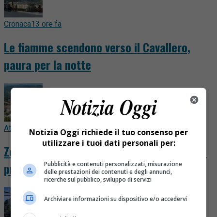
Cronaca
13 ore fa
Le fiamme scendono verso il Cavallero,
paura per la notte
Attualità
18 ore fa
Notizia Oggi richiede il tuo consenso per
utilizzare i tuoi dati personali per:
Zegna, nuovo accordo per 460 dipendenti:
Pubblicità e contenuti personalizzati, misurazione
premi fino a 3.515 euro
delle prestazioni dei contenuti e degli annunci,
ricerche sul pubblico, sviluppo di servizi
Archiviare informazioni su dispositivo e/o accedervi