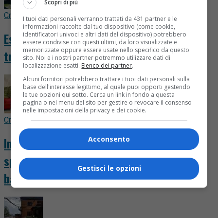
Scopri di più
Cronaca
20 ore fa
I tuoi dati personali verranno trattati da 431 partner e le
informazioni raccolte dal tuo dispositivo (come cookie,
Esce per un’escursione e non torna:
identificatori univoci e altri dati del dispositivo) potrebbero
essere condivise con questi ultimi, da loro visualizzate e
memorizzate oppure essere usate nello specifico da questo
trovato morto all’alba vicino al sentiero
sito. Noi e i nostri partner potremmo utilizzare dati di
localizzazione esatti.
Elenco dei partner
.
Alcuni fornitori potrebbero trattare i tuoi dati personali sulla
base dell'interesse legittimo, al quale puoi opporti gestendo
le tue opzioni qui sotto. Cerca un link in fondo a questa
pagina o nel menu del sito per gestire o revocare il consenso
nelle impostazioni della privacy e dei cookie.
Cronaca
22 ore fa
Incendio in alta Valsessera, il fronte si
Acconsento
sposta verso il Cavallero: salvi rifugi e
Gestisci le opzioni
baite