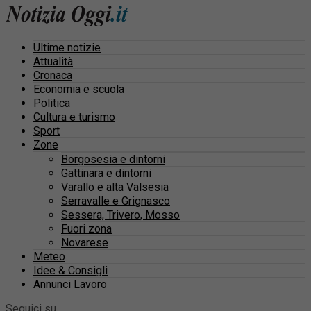
Ultime notizie
Attualità
Cronaca
Economia e scuola
Politica
Cultura e turismo
Sport
Zone
Borgosesia e dintorni
Gattinara e dintorni
Varallo e alta Valsesia
Serravalle e Grignasco
Sessera, Trivero, Mosso
Fuori zona
Novarese
Meteo
Idee & Consigli
Annunci Lavoro
Seguici su