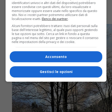
identificatori univoci e altri dati del dispositivo) potrebbero
In volo sopra i boschi di Noveis dopo l’incendio: il
essere condivise con questi ultimi, da loro visualizzate e
memorizzate oppure essere usate nello specifico da questo
video dal drone. Bruciati circa quattro ettari di
sito. Noi e i nostri partner potremmo utilizzare dati di
vegetazione, è caccia al responsabile. In volo sopra...
localizzazione esatti.
Elenco dei partner
.
Alcuni fornitori potrebbero trattare i tuoi dati personali sulla
base dell'interesse legittimo, al quale puoi opporti gestendo
le tue opzioni qui sotto. Cerca un link in fondo a questa
pagina o nel menu del sito per gestire o revocare il consenso
nelle impostazioni della privacy e dei cookie.
Acconsento
Gestisci le opzioni