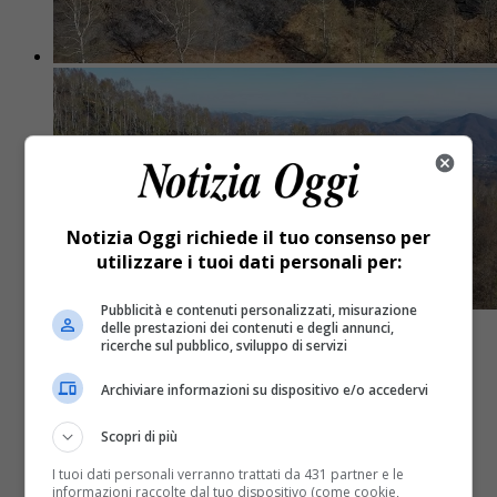
Notizia Oggi richiede il tuo consenso per
utilizzare i tuoi dati personali per:
Pubblicità e contenuti personalizzati, misurazione
delle prestazioni dei contenuti e degli annunci,
ricerche sul pubblico, sviluppo di servizi
Attualità
5 anni fa
Archiviare informazioni su dispositivo e/o accedervi
In volo sopra i boschi di Noveis dopo
Scopri di più
l’incendio: il video dal drone
I tuoi dati personali verranno trattati da 431 partner e le
informazioni raccolte dal tuo dispositivo (come cookie,