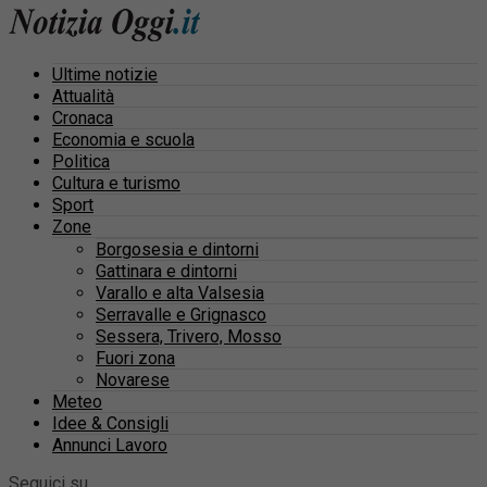
Ultime notizie
Attualità
Cronaca
Economia e scuola
Politica
Cultura e turismo
Sport
Zone
Borgosesia e dintorni
Gattinara e dintorni
Varallo e alta Valsesia
Serravalle e Grignasco
Sessera, Trivero, Mosso
Fuori zona
Novarese
Meteo
Idee & Consigli
Annunci Lavoro
Seguici su