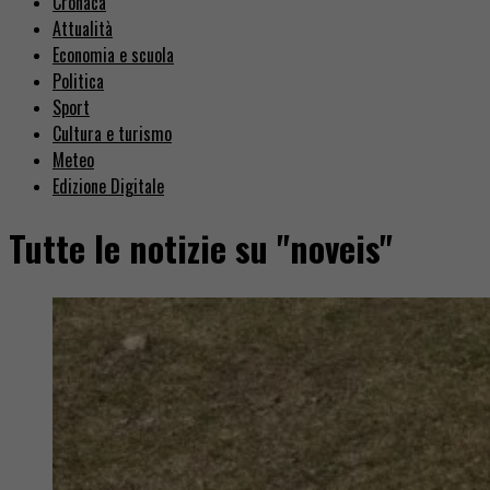
Cronaca
Attualità
Economia e scuola
Politica
Sport
Cultura e turismo
Meteo
Edizione Digitale
Tutte le notizie su "noveis"