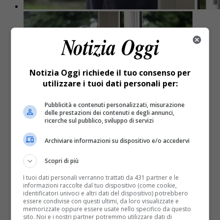
Notizia Oggi richiede il tuo consenso per
utilizzare i tuoi dati personali per:
Pubblicità e contenuti personalizzati, misurazione
delle prestazioni dei contenuti e degli annunci,
ricerche sul pubblico, sviluppo di servizi
Archiviare informazioni su dispositivo e/o accedervi
Scopri di più
Cronaca
8 anni fa
I tuoi dati personali verranno trattati da 431 partner e le
Pray ladri di gioielli e playstation
informazioni raccolte dal tuo dispositivo (come cookie,
identificatori univoci e altri dati del dispositivo) potrebbero
essere condivise con questi ultimi, da loro visualizzate e
memorizzate oppure essere usate nello specifico da questo
Pray ladri di gioielli e playstation. Sono ancora in
sito. Noi e i nostri partner potremmo utilizzare dati di