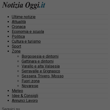
Ultime notizie
Attualità
Cronaca
Economia e scuola
Politica
Cultura e turismo
Sport
Zone
Borgosesia e dintorni
Gattinara e dintorni
Varallo e alta Valsesia
Serravalle e Grignasco
Sessera, Trivero, Mosso
Fuori zona
Novarese
Meteo
Idee & Consigli
Annunci Lavoro
Seguici su