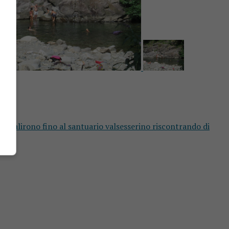
si salirono fino al santuario valsesserino riscontrando di