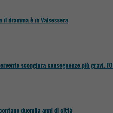
ra il dramma è in Valsessera
intervento scongiura conseguenze più gravi. F
ccontano duemila anni di città