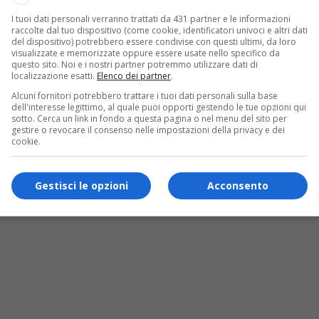
I tuoi dati personali verranno trattati da 431 partner e le informazioni
raccolte dal tuo dispositivo (come cookie, identificatori univoci e altri dati
del dispositivo) potrebbero essere condivise con questi ultimi, da loro
visualizzate e memorizzate oppure essere usate nello specifico da
questo sito. Noi e i nostri partner potremmo utilizzare dati di
localizzazione esatti.
Elenco dei partner
.
Alcuni fornitori potrebbero trattare i tuoi dati personali sulla base
dell'interesse legittimo, al quale puoi opporti gestendo le tue opzioni qui
sotto. Cerca un link in fondo a questa pagina o nel menu del sito per
gestire o revocare il consenso nelle impostazioni della privacy e dei
 Fiuggi
cookie.
nerlo sono gli storici documenti del 1900 quando diversi studio
Gestisci le opzioni
Acconsento