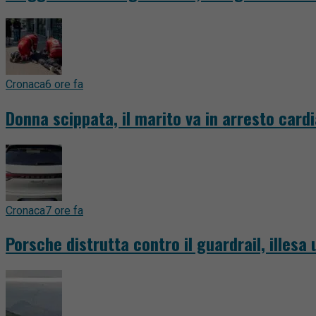
Cronaca
6 ore fa
Donna scippata, il marito va in arresto card
Cronaca
7 ore fa
Porsche distrutta contro il guardrail, illesa