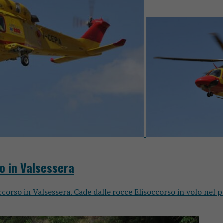
io in Valsessera
occorso in Valsessera. Cade dalle rocce Elisoccorso in volo nel