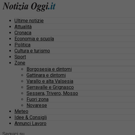
Ultime notizie
Attualità
Cronaca
Economia e scuola
Politica
Cultura e turismo
Sport
Zone
Borgosesia e dintorni
Gattinara e dintorni
Varallo e alta Valsesia
Serravalle e Grignasco
Sessera, Trivero, Mosso
Fuori zona
Novarese
Meteo
Idee & Consigli
Annunci Lavoro
Seguici su