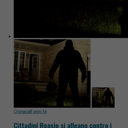
Cronaca
8 anni fa
Cittadini Roasio si alleano contro i