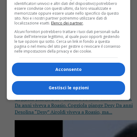
identificatori univoci e altri dati del dispositivo) potrebbero
essere condivise con questi ultimi, da loro visualizzate e
memorizzate oppure essere usate nello specifico da questo
sito. Noi e i nostri partner potremmo utilizzare dati di
localizzazione esatti.
Elenco dei partner
.
Alcuni fornitori potrebbero trattare i tuoi dati personali sulla
base dell'interesse legittimo, al quale puoi opporti gestendo
le tue opzioni qui sotto. Cerca un link in fondo a questa
pagina o nel menu del sito per gestire o revocare il consenso
nelle impostazioni della privacy e dei cookie.
Cronaca
8 anni fa
Acconsento
Coggiola piange Desy, ex
commerciante
Gestisci le opzioni
Coggiola piange Desy, uccisa a 68 anni dalla malattia.
Da anni viveva a Roasio. Coggiola piange Desy Da anni
Desolina “Desy” Airoldi viveva a Roasio, ma...