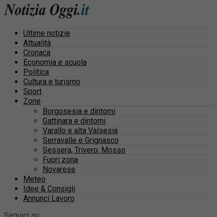
Ultime notizie
Attualità
Cronaca
Economia e scuola
Politica
Cultura e turismo
Sport
Zone
Borgosesia e dintorni
Gattinara e dintorni
Varallo e alta Valsesia
Serravalle e Grignasco
Sessera, Trivero, Mosso
Fuori zona
Novarese
Meteo
Idee & Consigli
Annunci Lavoro
Seguici su