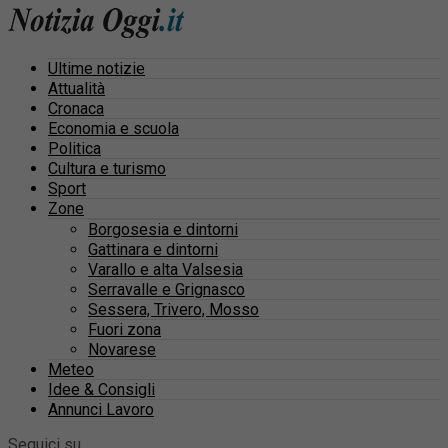
Ultime notizie
Attualità
Cronaca
Economia e scuola
Politica
Cultura e turismo
Sport
Zone
Borgosesia e dintorni
Gattinara e dintorni
Varallo e alta Valsesia
Serravalle e Grignasco
Sessera, Trivero, Mosso
Fuori zona
Novarese
Meteo
Idee & Consigli
Annunci Lavoro
Seguici su