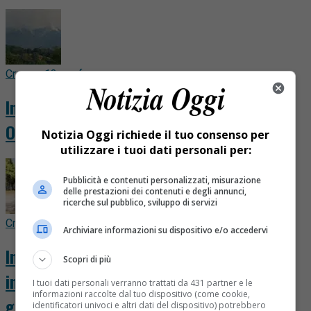
Cronaca
13 ore fa
Incendi, la Valsesia comincia a respirare.
Ora il dramma è in Valsessera
Notizia Oggi richiede il tuo consenso per
utilizzare i tuoi dati personali per:
Pubblicità e contenuti personalizzati, misurazione
delle prestazioni dei contenuti e degli annunci,
ricerche sul pubblico, sviluppo di servizi
Cronaca
14 ore fa
Archiviare informazioni su dispositivo e/o accedervi
Incendio nei boschi di Gattinara, il rapido
Scopri di più
intervento scongiura conseguenze più
I tuoi dati personali verranno trattati da 431 partner e le
informazioni raccolte dal tuo dispositivo (come cookie,
gravi. FOTO E VIDEO
identificatori univoci e altri dati del dispositivo) potrebbero