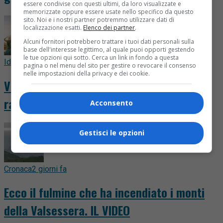
essere condivise con questi ultimi, da loro visualizzate e
memorizzate oppure essere usate nello specifico da questo
sito. Noi e i nostri partner potremmo utilizzare dati di
localizzazione esatti.
Elenco dei partner
.
Alcuni fornitori potrebbero trattare i tuoi dati personali sulla
base dell'interesse legittimo, al quale puoi opporti gestendo
le tue opzioni qui sotto. Cerca un link in fondo a questa
Idee & Consigli
14 ore fa
pagina o nel menu del sito per gestire o revocare il consenso
nelle impostazioni della privacy e dei cookie.
Viaggio nella Parigi storica, i luoghi che
raccontano duemila anni di città
Acconsento
Gestisci le opzioni
Cronaca
2 giorni fa
Ecco il fulmine che ha incendiato i monti
della Valsessera. IL VIDEO