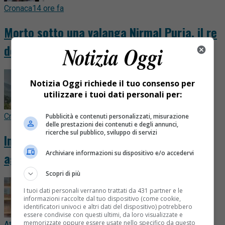
Cronaca
14 ore fa
Morto sotto una valanga Nirmal Purja, il re
degli Ottomila che stupì la Valsesia
Notizia Oggi richiede il tuo consenso per
utilizzare i tuoi dati personali per:
Cronaca
17 ore fa
Pubblicità e contenuti personalizzati, misurazione
delle prestazioni dei contenuti e degli annunci,
ricerche sul pubblico, sviluppo di servizi
Incendio in Valsessera, il fuoco avanza e
Archiviare informazioni su dispositivo e/o accedervi
aggredisce anche il Cornabecco. VIDEO
Scopri di più
I tuoi dati personali verranno trattati da 431 partner e le
informazioni raccolte dal tuo dispositivo (come cookie,
identificatori univoci e altri dati del dispositivo) potrebbero
essere condivise con questi ultimi, da loro visualizzate e
memorizzate oppure essere usate nello specifico da questo
Attualità
19 ore fa