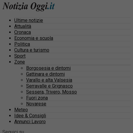
Ultime notizie
Attualità
Cronaca
Economia e scuola
Politica
Cultura e turismo
Sport
Zone
Borgosesia e dintorni
Gattinara e dintorni
Varallo e alta Valsesia
Serravalle e Grignasco
Sessera, Trivero, Mosso
Fuori zona
Novarese
Meteo
Idee & Consigli
Annunci Lavoro
Seguici su