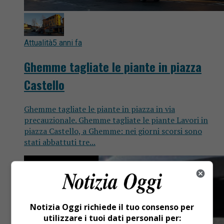
Attualità
5 anni fa
Ghemme tagliate le piante in piazza
Castello
Ghemme tagliate le piante in piazza in via
precauzionale. Ghemme tagliate le piante Lavori in
piazza Castello, a Ghemme: nei giorni scorsi sono
stati abbattuti tre...
Notizia Oggi richiede il tuo consenso per
utilizzare i tuoi dati personali per: