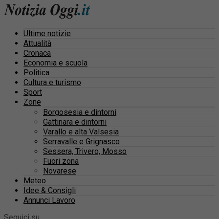
Ultime notizie
Attualità
Cronaca
Economia e scuola
Politica
Cultura e turismo
Sport
Zone
Borgosesia e dintorni
Gattinara e dintorni
Varallo e alta Valsesia
Serravalle e Grignasco
Sessera, Trivero, Mosso
Fuori zona
Novarese
Meteo
Idee & Consigli
Annunci Lavoro
Seguici su