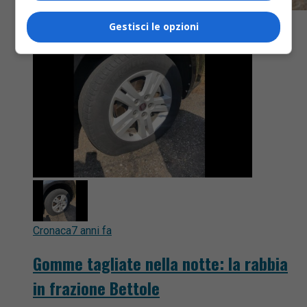
Gestisci le opzioni
Cronaca
7 anni fa
Gomme tagliate nella notte: la rabbia
in frazione Bettole