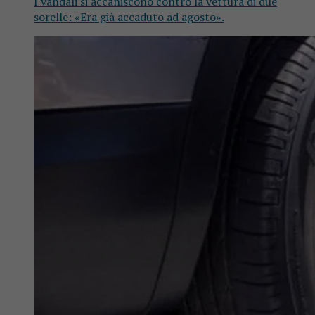
I vandali si accaniscono contro la vettura di due
sorelle: «Era già accaduto ad agosto».