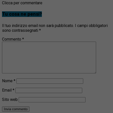
Clicca per commentare
Tu cosa ne pensi?
Il tuo indirizzo email non sarà pubblicato.
I campi obbligatori
sono contrassegnati
*
Commento
*
Nome
*
Email
*
Sito web