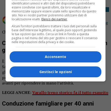
identificatori univoci e altri dati del dispositivo) potrebbero
essere condivise con questi ultimi, da loro visualizzate e
memorizzate oppure essere usate nello specifico da questo
sito. Noi e i nostri partner potremmo utilizzare dati di
localizzazione esatti.
Elenco dei partner
.
Aggiungi Notizia Oggi.it come
Fonte preferita su Google
Alcuni fornitori potrebbero trattare i tuoi dati personali sulla
base dell'interesse legittimo, al quale puoi opporti gestendo
Chiosco del Sacro Monte è ancora in cerca di un gestore.
le tue opzioni qui sotto. Cerca un link in fondo a questa
pagina o nel menu del sito per gestire o revocare il consenso
Chiosco del Sacro Monte in cerca di un
nelle impostazioni della privacy e dei cookie.
gestore
Acconsento
È ancora in cerca di un nuovo gestore il chioschetto del
Sacro Monte.
Dopo l’annuncio di questa estate
, quando
Gestisci le opzioni
gli eredi Marrari hanno deciso di tenere chiuso il chiosco e
preso la difficile decisione di cederlo, nessuno si è fatto
avanti per riprendere in mano l’attività.
LEGGI ANCHE:
Varallo treno storico fa il tutto esaurito
Conduzione famigliare per 40 anni