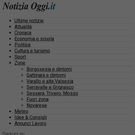
Ultime notizie
Attualità
Cronaca
Economia e scuola
Politica
Cultura e turismo
Sport
Zone
Borgosesia e dintorni
Gattinara e dintorni
Varallo e alta Valsesia
Serravalle e Grignasco
Sessera, Trivero, Mosso
Fuori zona
Novarese
Meteo
Idee & Consigli
Annunci Lavoro
Seguici su