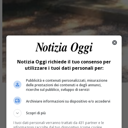
Notizia Oggi richiede il tuo consenso per
utilizzare i tuoi dati personali per:
Pubblicità e contenuti personalizzati, misurazione
delle prestazioni dei contenuti e degli annunci,
ricerche sul pubblico, sviluppo di servizi
Archiviare informazioni su dispositivo e/o accedervi
Scopri di più
Share
Tweet
I tuoi dati personali verranno trattati da 431 partner e le
informazioni raccolte dal tuo dispositivo (come cookie,