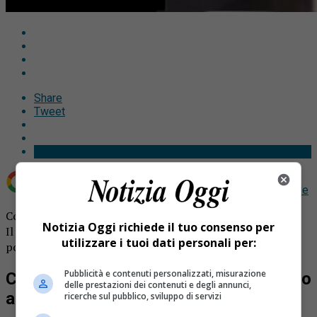
Share
Tweet
Aggiungi Notizia Oggi.it come
Fonte preferita su Google
Commerciante di auto ucciso da infarto a Santo Domingo.
Notizia Oggi richiede il tuo consenso per
Il Biellese piange Gianni Uberti Bona, 87 anni compiuti da
utilizzare i tuoi dati personali per:
pochi giorni.
Pubblicità e contenuti personalizzati, misurazione
Commerciante di auto ucciso da infarto
delle prestazioni dei contenuti e degli annunci,
a Santo Domingo
ricerche sul pubblico, sviluppo di servizi