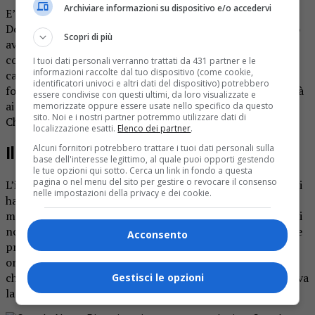
Archiviare informazioni su dispositivo e/o accedervi
E’ morto a Santo Domingo, capitale della Repubblica
Dominicana, dove faceva da anni la spola con l’Italia dopo
Scopri di più
aver raggiunto la pensione, Gianni Uberti Bona, 87 anni
compiuti da pochi giorni, notissimo imprenditore nel
I tuoi dati personali verranno trattati da 431 partner e le
informazioni raccolte dal tuo dispositivo (come cookie,
campo del commercio di autovetture. L’uomo era stato
identificatori univoci e altri dati del dispositivo) potrebbero
fondatore e titolare per una vita (prima di cedere l’attività
essere condivise con questi ultimi, da loro visualizzate e
ai figli) della concessionaria Suzuki di via Milano a
memorizzate oppure essere usate nello specifico da questo
sito. Noi e i nostri partner potremmo utilizzare dati di
Chiavazza.
Lo riferiscono i colleghi di EcodiBiella
.
localizzazione esatti.
Elenco dei partner
.
Alcuni fornitori potrebbero trattare i tuoi dati personali sulla
Il malore sabato ai Caraibi
base dell'interesse legittimo, al quale puoi opporti gestendo
le tue opzioni qui sotto. Cerca un link in fondo a questa
pagina o nel menu del sito per gestire o revocare il consenso
L’imprenditore è stato stroncato da un infarto che non gli
nelle impostazioni della privacy e dei cookie.
ha dato scampo nella giornata di sabato 2 novembre,
mentre si trovava nell’isola da sogno dei Caraibi. I soccorsi
non sono purtroppo serviti. In attesa di sbrigare le lunghe
Acconsento
pratiche per il rimpatrio della salma, i familiari hanno
organizzato una messa per ricordare il loro caro nella
chiesa parrocchiale di Zumaglia, paese dove la vittima aveva
Gestisci le opzioni
la propria residenza e dove aveva abitato per una vita.