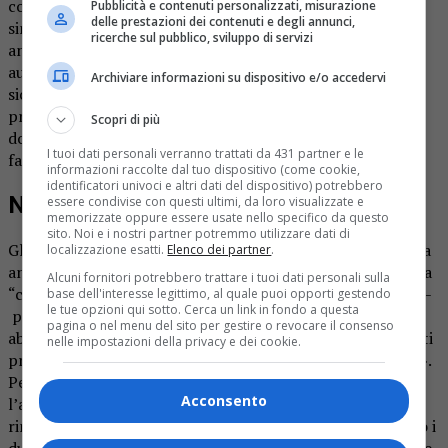
corso degli anni
(
ancora pochi giorni fa
) –
spiega il
Pubblicità e contenuti personalizzati, misurazione
delle prestazioni dei contenuti e degli annunci,
sindaco Roberto Beatrice -. L’asfalto ammalorato, unito
ricerche sul pubblico, sviluppo di servizi
anche ad una velocità sostenuta da parte di certi
automobilisti, hanno contribuito a rendere non troppo
Archiviare informazioni su dispositivo e/o accedervi
sicuri quei punti della provinciale. Più volte abbiamo fatto
presente la situazione agli organi competenti e solo ora,
Scopri di più
dopo parecchi anni, le asfaltature sono state finalmente
I tuoi dati personali verranno trattati da 431 partner e le
fatte».
informazioni raccolte dal tuo dispositivo (come cookie,
identificatori univoci e altri dati del dispositivo) potrebbero
Nuovi interventi da realizzare
essere condivise con questi ultimi, da loro visualizzate e
memorizzate oppure essere usate nello specifico da questo
sito. Noi e i nostri partner potremmo utilizzare dati di
Gli interventi però non sono del tutto completati. «Manca
localizzazione esatti.
Elenco dei partner
.
ancora da sistemare la curva del Pissone, il rettilineo tra la
Alcuni fornitori potrebbero trattare i tuoi dati personali sulla
“curva del leone” e Ara e il passaggio a livello automatico –
base dell'interesse legittimo, al quale puoi opporti gestendo
le tue opzioni qui sotto. Cerca un link in fondo a questa
prosegue il primo cittadino –. Anche per queste aree
pagina o nel menu del sito per gestire o revocare il consenso
abbiamo più volte fatto presente che si tratta di interventi
nelle impostazioni della privacy e dei cookie.
prioritari dal momento che spesso si registrano incidenti».
Per quanto riguarda i risultati raggiunti fino ad ora,
Acconsento
l’amministratore di Grignasco desidera fare dei
ringraziamenti. «Ci tengo a ringraziare in particolar modo i
due consiglieri provinciali della Lega Nord, Michela Leoni e