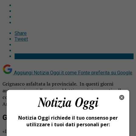
Share
Tweet
Aggiungi Notizia Oggi.it come
Fonte preferita su Google
Grignasco asfaltata la provinciale. In questi giorni
automezzi specializzati e addetti sono intervenuti sulla
cosiddetta “curva del leone” e all’altezza dell’incrocio per
Ara.
Grignasco asfaltata la provinciale
Notizia Oggi richiede il tuo consenso per
utilizzare i tuoi dati personali per:
«In questi punti più volte si sono registrati incidenti nel