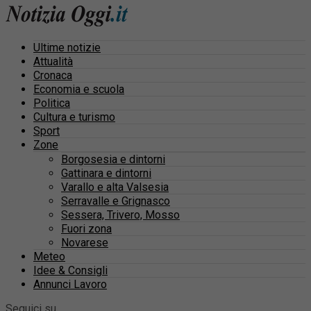
Ultime notizie
Attualità
Cronaca
Economia e scuola
Politica
Cultura e turismo
Sport
Zone
Borgosesia e dintorni
Gattinara e dintorni
Varallo e alta Valsesia
Serravalle e Grignasco
Sessera, Trivero, Mosso
Fuori zona
Novarese
Meteo
Idee & Consigli
Annunci Lavoro
Seguici su