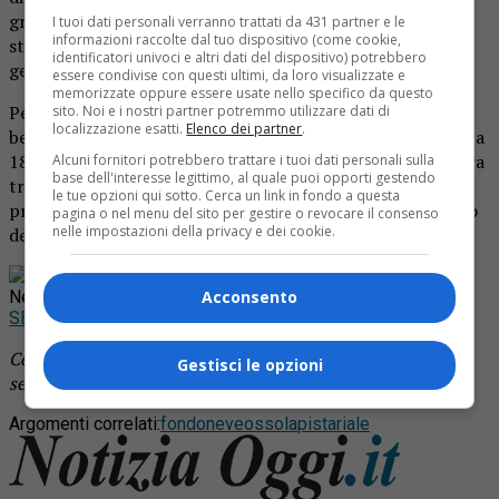
grazie alla tecnica dello snowfarminig,un metodo di
I tuoi dati personali verranno trattati da 431 partner e le
informazioni raccolte dal tuo dispositivo (come cookie,
stoccaggio della neve che si basa sull’uso di speciali teli
identificatori univoci e altri dati del dispositivo) potrebbero
geotermici in fibra di alluminio.
essere condivise con questi ultimi, da loro visualizzate e
memorizzate oppure essere usate nello specifico da questo
Per questa operazione non si usa però la neve naturale,
sito. Noi e i nostri partner potremmo utilizzare dati di
localizzazione esatti.
Elenco dei partner
.
bensì quella prodotta in modo artificiale. La pista si trova a
1800 metri di altitudine. Certo le temperature sono ancora
Alcuni fornitori potrebbero trattare i tuoi dati personali sulla
base dell'interesse legittimo, al quale puoi opporti gestendo
troppo alte e c’è il concreto rischio che la neve cominci
le tue opzioni qui sotto. Cerca un link in fondo a questa
presto a sciogliersi: ma intanto si aspetta fiduciosi l’arrivo
pagina o nel menu del sito per gestire o revocare il consenso
nelle impostazioni della privacy e dei cookie.
della neve vera.
Rimani aggiornato seguendoci su Google
News!
Acconsento
SEGUICI
Continua a leggere le notizie di
Notizia Oggi Borgosesia
e
Gestisci le opzioni
segui la nostra
pagina Facebook
Argomenti correlati:
fondo
neve
ossola
pista
riale