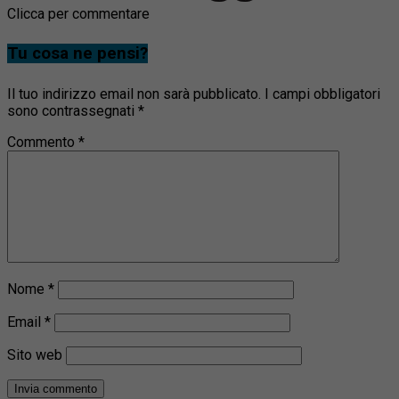
Clicca per commentare
Tu cosa ne pensi?
Il tuo indirizzo email non sarà pubblicato.
I campi obbligatori
sono contrassegnati
*
Commento
*
Nome
*
Email
*
Sito web