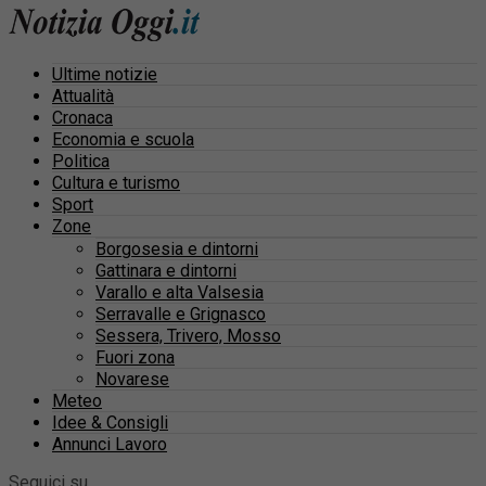
Ultime notizie
Attualità
Cronaca
Economia e scuola
Politica
Cultura e turismo
Sport
Zone
Borgosesia e dintorni
Gattinara e dintorni
Varallo e alta Valsesia
Serravalle e Grignasco
Sessera, Trivero, Mosso
Fuori zona
Novarese
Meteo
Idee & Consigli
Annunci Lavoro
Seguici su