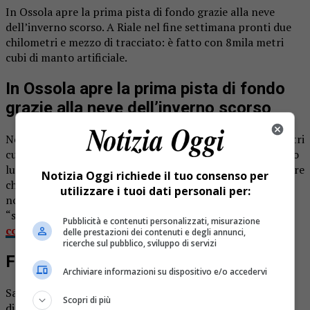
In Ossola apre la prima pista di fondo grazie alla neve
dell’inverno scorso. A Riale nel fine settimana pronti due
chilometri e mezzo di tracciato: è fatto con 8mila metri
cubi di manto artificiale.
In Ossola apre la prima pista di fondo
grazie alla neve dell’inverno scorso
Nella giornata di oggi, venerdì 28 ottobre, circa 8mila metri
cubi di neve saranno stesi per realizzare una pista di fondo
lunga due chilometri e mezzo: la prima pista nel suo genere
Notizia Oggi richiede il tuo consenso per
che apre in Piemonte. Accade a Riale, in Ossola, un centro
utilizzare i tuoi dati personali per:
non lontano dalle famose cascate del Toce: qui verrà
“spacchettata”
la neve stoccata a fine inverno e
Pubblicità e contenuti personalizzati, misurazione
conservata durante tutta l’estate
.
delle prestazioni dei contenuti e degli annunci,
ricerche sul pubblico, sviluppo di servizi
Fine settimana sugli sci
Archiviare informazioni su dispositivo e/o accedervi
Sabato e domenica la pista sarà aperta e messa a
Scopri di più
disposizione degli appassionati. Un risultato raggiunto