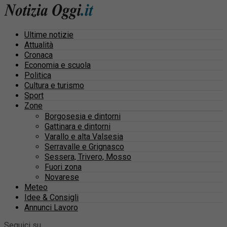
Ultime notizie
Attualità
Cronaca
Economia e scuola
Politica
Cultura e turismo
Sport
Zone
Borgosesia e dintorni
Gattinara e dintorni
Varallo e alta Valsesia
Serravalle e Grignasco
Sessera, Trivero, Mosso
Fuori zona
Novarese
Meteo
Idee & Consigli
Annunci Lavoro
Seguici su