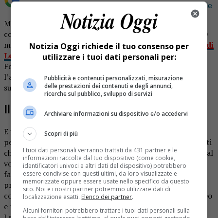
Aggiungi Notizia Oggi.it come
Fonte preferita su Google
Mezza Lenta dice di no alla fusione con Gattinara. A
compimento dell’impegno preso con la popolazione, il 30
marzo scorso.,
è stata depositata negli uffici comunali di
Notizia Oggi richiede il tuo consenso per
Lenta, da parte dei firmatari dell’iniziativa
“Non con-
utilizzare i tuoi dati personali per:
Fondiamoci” la petizione che vuole impegnare
l’amministrazione comunale di Lenta a non proseguire
Pubblicità e contenuti personalizzati, misurazione
delle prestazioni dei contenuti e degli annunci,
sulla strada della fusione con la città di Gattinara.
ricerche sul pubblico, sviluppo di servizi
Il 50% dice no
Archiviare informazioni su dispositivo e/o accedervi
E i promotori dell’iniziativa snocciolano numeri: «La
Scopri di più
petizione è stata firmata di proprio pugno da 406 residenti
I tuoi dati personali verranno trattati da 431 partner e le
che rappresentano molto più del 50% degli aventi diritto al
informazioni raccolte dal tuo dispositivo (come cookie,
voto iscritti nelle liste elettorali del paese». Numeri che
identificatori univoci e altri dati del dispositivo) potrebbero
fanno pensano: «Un risultato inatteso anche da noi stessi
essere condivise con questi ultimi, da loro visualizzate e
memorizzate oppure essere usate nello specifico da questo
promotori della petizione, ma che testimonia quanto la
sito. Noi e i nostri partner potremmo utilizzare dati di
contrarietà alla fusione sia stato un sentimento spontaneo
localizzazione esatti.
Elenco dei partner
.
e non indotto nella maggioranza della popolazione di
Alcuni fornitori potrebbero trattare i tuoi dati personali sulla
Lenta».