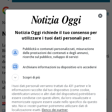
Aggiungi Notizia Oggi.it come
Fonte preferita su Google
Neve a Bielmonte: sorpresa anche ad aprile.
Notizia Oggi richiede il tuo consenso per
Neve a Bielmonte
utilizzare i tuoi dati personali per:
La notte ha portato con sè un paesaggio innevato a
Pubblicità e contenuti personalizzati, misurazione
Bielmonte. Lungo la Panoramica Zegna da ieri sera sono
delle prestazioni dei contenuti e degli annunci,
scesi i primi fiocchi che hanno coperto la strada e i versanti
ricerche sul pubblico, sviluppo di servizi
della montagna. Stamattina Bielmone si è risvegliata
vestendo il vestito bianco, anche se ormai la primavera in
Archiviare informazioni su dispositivo e/o accedervi
teoria è già iniziata.
Scopri di più
Un vero e proprio spettacolo che si può ammirare grazie
I tuoi dati personali verranno trattati da 431 partner e le
alle
web cam posizionate alla stazione sciistica
.
informazioni raccolte dal tuo dispositivo (come cookie,
identificatori univoci e altri dati del dispositivo) potrebbero
LEGGI ANCHE:
Bielmonte chiude la stagione più triste:
essere condivise con questi ultimi, da loro visualizzate e
grazie a tutti
memorizzate oppure essere usate nello specifico da questo
sito. Noi e i nostri partner potremmo utilizzare dati di
localizzazione esatti.
Elenco dei partner
.
Rimani aggiornato seguendoci su Google