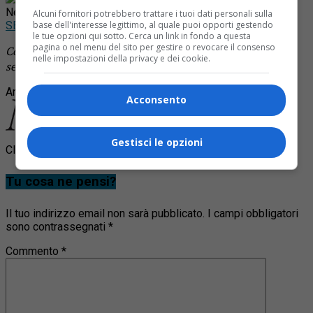
News!
Alcuni fornitori potrebbero trattare i tuoi dati personali sulla
SEGUICI
base dell'interesse legittimo, al quale puoi opporti gestendo
le tue opzioni qui sotto. Cerca un link in fondo a questa
pagina o nel menu del sito per gestire o revocare il consenso
Continua a leggere le notizie di
Notizia Oggi Borgosesia
e
nelle impostazioni della privacy e dei cookie.
segui la nostra
pagina Facebook
Argomenti correlati:
bielmonte neve
Acconsento
Gestisci le opzioni
Clicca per commentare
Tu cosa ne pensi?
Il tuo indirizzo email non sarà pubblicato.
I campi obbligatori
sono contrassegnati
*
Commento
*