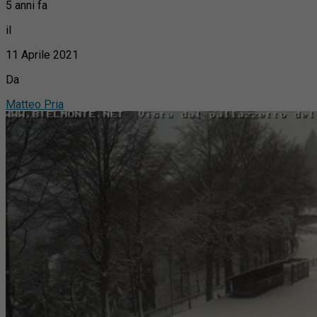
5 anni fa
il
11 Aprile 2021
Da
Matteo Pria