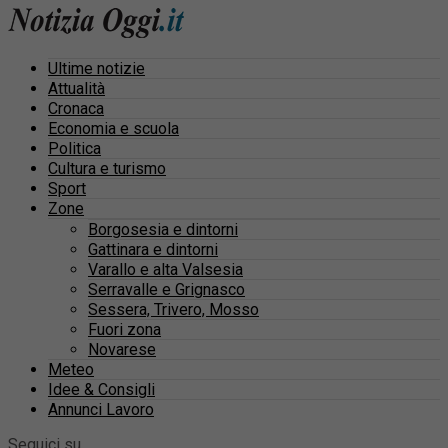
Ultime notizie
Attualità
Cronaca
Economia e scuola
Politica
Cultura e turismo
Sport
Zone
Borgosesia e dintorni
Gattinara e dintorni
Varallo e alta Valsesia
Serravalle e Grignasco
Sessera, Trivero, Mosso
Fuori zona
Novarese
Meteo
Idee & Consigli
Annunci Lavoro
Seguici su