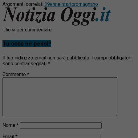
Argomenti correlati:
39enne
infarto
romagnano
Clicca per commentare
Tu cosa ne pensi?
Il tuo indirizzo email non sarà pubblicato.
I campi obbligatori
sono contrassegnati
*
Commento
*
Nome
*
Email
*