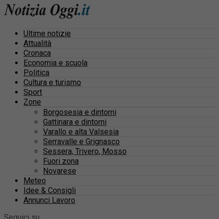
Ultime notizie
Attualità
Cronaca
Economia e scuola
Politica
Cultura e turismo
Sport
Zone
Borgosesia e dintorni
Gattinara e dintorni
Varallo e alta Valsesia
Serravalle e Grignasco
Sessera, Trivero, Mosso
Fuori zona
Novarese
Meteo
Idee & Consigli
Annunci Lavoro
Seguici su