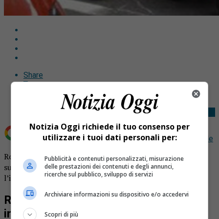
Share
Tweet
Notizia Oggi richiede il tuo consenso per
utilizzare i tuoi dati personali per:
Aggiungi Notizia Oggi.it come
Fonte preferita su Google
Romagnano 39enne fulminato da infarto davanti al
Pubblicità e contenuti personalizzati, misurazione
supermercato. Dramma lungo via Novara, inutile
delle prestazioni dei contenuti e degli annunci,
ricerche sul pubblico, sviluppo di servizi
l’intervento del 118.
Archiviare informazioni su dispositivo e/o accedervi
Romagnano 39enne fulminato da
infarto davanti al supermercato
Scopri di più