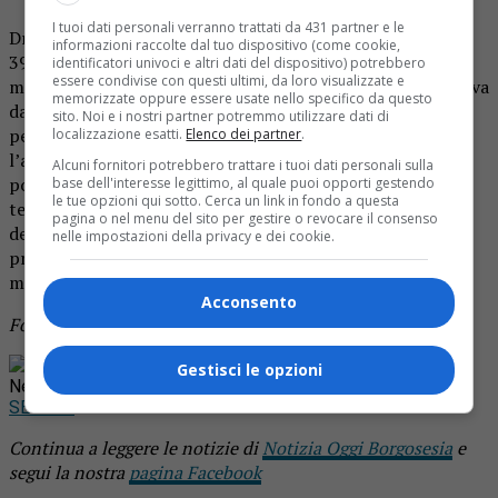
I tuoi dati personali verranno trattati da 431 partner e le
Dramma nel pomeriggio di ieri a Romagnano. Un uomo di
informazioni raccolte dal tuo dispositivo (come cookie,
39 anni residente a Ghemme è stato fulminato da un
identificatori univoci e altri dati del dispositivo) potrebbero
essere condivise con questi ultimi, da loro visualizzate e
malore, probabilmente una crisi cardiaca, mentre si trovava
memorizzate oppure essere usate nello specifico da questo
davanti agli ingressi di un supermercato. Numerose le
sito. Noi e i nostri partner potremmo utilizzare dati di
persone che sono accorse sul posto, e immediato è stato
localizzazione esatti.
Elenco dei partner
.
l’allarme al 118. Ma gli operatori sanitari non hanno
Alcuni fornitori potrebbero trattare i tuoi dati personali sulla
potuto fare nulla per rianimare l’uomo, che è rimasto a
base dell'interesse legittimo, al quale puoi opporti gestendo
le tue opzioni qui sotto. Cerca un link in fondo a questa
terra esanime. Alla fine si è solo potuto constatarne il
pagina o nel menu del sito per gestire o revocare il consenso
decesso. Si tratta di un ucraino residente a Ghemme, di
nelle impostazioni della privacy e dei cookie.
professione operaio in un’azienda della zona. Lascia la
mamma e la sorella.
Acconsento
Foto d’archivio
Rimani aggiornato seguendoci su Google
Gestisci le opzioni
News!
SEGUICI
Continua a leggere le notizie di
Notizia Oggi Borgosesia
e
segui la nostra
pagina Facebook