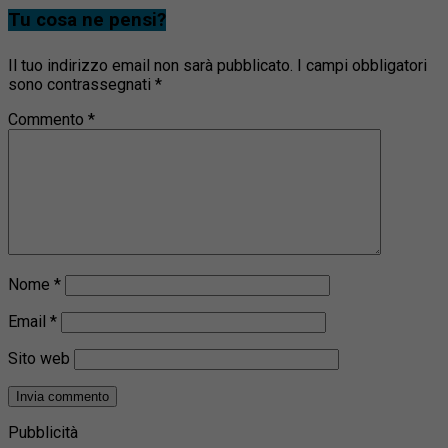
Tu cosa ne pensi?
Il tuo indirizzo email non sarà pubblicato.
I campi obbligatori
sono contrassegnati
*
Commento
*
Nome
*
Email
*
Sito web
Pubblicità