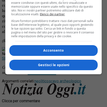
essere condivise con questi ultimi, da loro visualizzate e
costruzione della Tav, ma durante gli scavi vennero alla
memorizzate oppure essere usate nello specifico da questo
luce reperti del Neolitico, ritrovamenti inaspettati in
sito. Noi e i nostri partner potremmo utilizzare dati di
localizzazione esatti.
Elenco dei partner
.
queste zone.Sono attivi anche altri scavi per il
ritrovamento di reperti: a
Greggio
, a
Cureggio
e sul
Alcuni fornitori potrebbero trattare i tuoi dati personali sulla
base dell'interesse legittimo, al quale puoi opporti gestendo
confine tra Briga e Gozzano. Lo scorso anno invece venne
le tue opzioni qui sotto. Cerca un link in fondo a questa
alla luce un’area di interesse archeologica a Salussola.
pagina o nel menu del sito per gestire o revocare il consenso
nelle impostazioni della privacy e dei cookie.
(foto di repertorio)
Rimani aggiornato seguendoci su Google
Acconsento
News!
SEGUICI
Gestisci le opzioni
Continua a leggere le notizie di
Notizia Oggi Borgosesia
e
segui la nostra
pagina Facebook
Argomenti correlati:
neolitico
scavo archeologico
Clicca per commentare