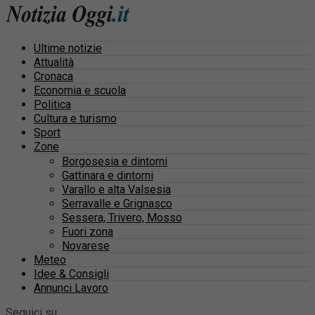
Ultime notizie
Attualità
Cronaca
Economia e scuola
Politica
Cultura e turismo
Sport
Zone
Borgosesia e dintorni
Gattinara e dintorni
Varallo e alta Valsesia
Serravalle e Grignasco
Sessera, Trivero, Mosso
Fuori zona
Novarese
Meteo
Idee & Consigli
Annunci Lavoro
Seguici su