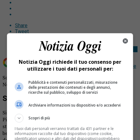
Share
Tweet
Notizia Oggi richiede il tuo consenso per
Aggiungi Notizia Oggi.it come
Fonte preferita su Google
utilizzare i tuoi dati personali per:
Scavo archeologico a Biandrate, alcuni reperti del
Pubblicità e contenuti personalizzati, misurazione
Neolitico.
delle prestazioni dei contenuti e degli annunci,
ricerche sul pubblico, sviluppo di servizi
Scavo archeologico, le scoperte
Archiviare informazioni su dispositivo e/o accedervi
Si tratta di uno degli scavi archeologici più importanti del
Scopri di più
Piemonte orientale quello di Biandrate, ad affermarlo è
stata Manuela Salvitti della Soprintendenza archeologia,
I tuoi dati personali verranno trattati da 431 partner e le
belle arti delle province di Biella, Novara, Vercelli e Vco
informazioni raccolte dal tuo dispositivo (come cookie,
identificatori univoci e altri dati del dispositivo) potrebbero
dopo la visita del cantiere. Il cantiere partì per la