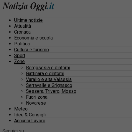
Ultime notizie
Attualità
Cronaca
Economia e scuola
Politica
Cultura e turismo
Sport
Zone
Borgosesia e dintorni
Gattinara e dintorni
Varallo e alta Valsesia
Serravalle e Grignasco
Sessera, Trivero, Mosso
Fuori zona
Novarese
Meteo
Idee & Consigli
Annunci Lavoro
Seguici su