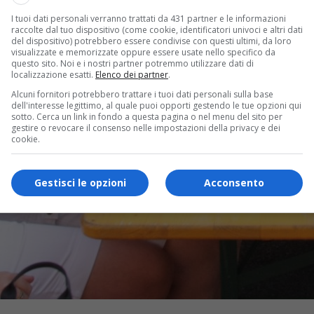
I tuoi dati personali verranno trattati da 431 partner e le informazioni
raccolte dal tuo dispositivo (come cookie, identificatori univoci e altri dati
del dispositivo) potrebbero essere condivise con questi ultimi, da loro
visualizzate e memorizzate oppure essere usate nello specifico da
questo sito. Noi e i nostri partner potremmo utilizzare dati di
localizzazione esatti.
Elenco dei partner
.
Alcuni fornitori potrebbero trattare i tuoi dati personali sulla base
dell'interesse legittimo, al quale puoi opporti gestendo le tue opzioni qui
sotto. Cerca un link in fondo a questa pagina o nel menu del sito per
gestire o revocare il consenso nelle impostazioni della privacy e dei
cookie.
Gestisci le opzioni
Acconsento