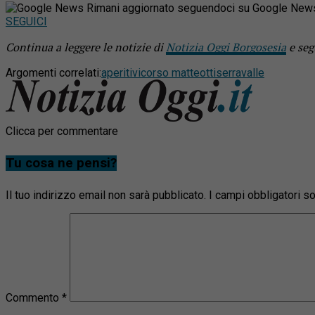
Rimani aggiornato seguendoci su Google New
SEGUICI
Continua a leggere le notizie di
Notizia Oggi Borgosesia
e seg
Argomenti correlati:
aperitivi
corso matteotti
serravalle
Clicca per commentare
Tu cosa ne pensi?
Il tuo indirizzo email non sarà pubblicato.
I campi obbligatori 
Commento
*