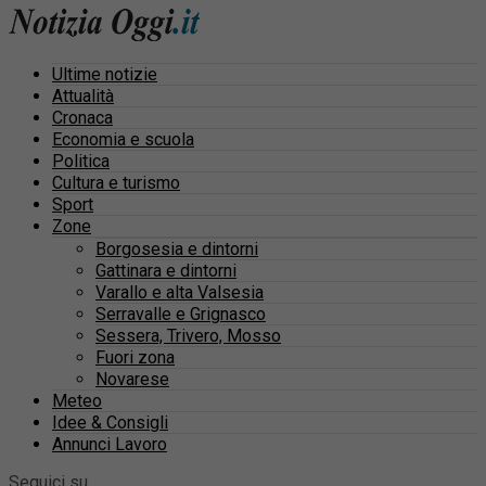
Ultime notizie
Attualità
Cronaca
Economia e scuola
Politica
Cultura e turismo
Sport
Zone
Borgosesia e dintorni
Gattinara e dintorni
Varallo e alta Valsesia
Serravalle e Grignasco
Sessera, Trivero, Mosso
Fuori zona
Novarese
Meteo
Idee & Consigli
Annunci Lavoro
Seguici su