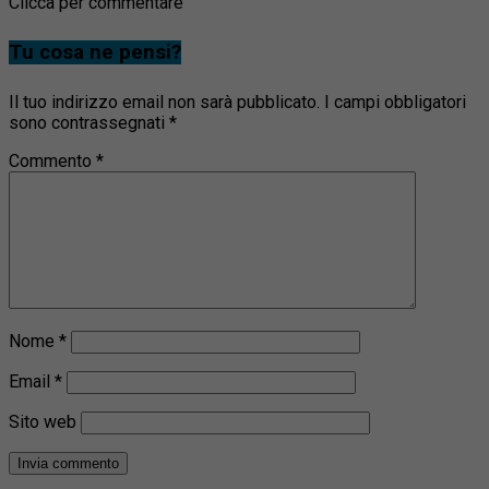
Clicca per commentare
Tu cosa ne pensi?
Il tuo indirizzo email non sarà pubblicato.
I campi obbligatori
sono contrassegnati
*
Commento
*
Nome
*
Email
*
Sito web