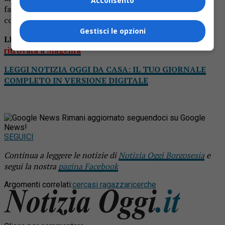
Acconsento
favorevoli. Dove e come a loro non interessa, quello che
conta è che la figlia sia libera di scegliere.
Gestisci le opzioni
LEGGI ANCHE
Esce da scuola e sparisce: ragazzina
ritrovata a Magenta
LEGGI NOTIZIA OGGI DA CASA: IL TUO GIORNALE
COMPLETO IN VERSIONE DIGITALE
Rimani aggiornato seguendoci su Google
News!
SEGUICI
Continua a leggere le notizie di
Notizia Oggi Borgosesia
e
segui la nostra
pagina Facebook
Argomenti correlati:
cercasi ragazza
ricerche