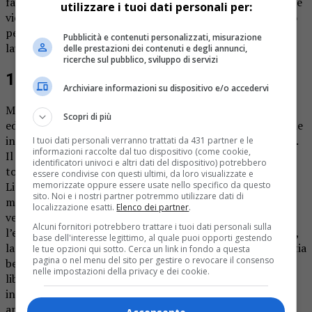
famiglia sa che c’è qualcosa che non va e sa di doverle stare
utilizzare i tuoi dati personali per:
vicino. La terapia basata sull’amore che i genitori provano
per lei piano piano funziona: la ragazza inizia a mangiare,
Pubblicità e contenuti personalizzati, misurazione
lavora e conosce altri ragazzi, il suo ex viene arrestato.
delle prestazioni dei contenuti e degli annunci,
ricerche sul pubblico, sviluppo di servizi
18 anni: la libertà di scegliere
Archiviare informazioni su dispositivo e/o accedervi
Ma arriva il giorno compleanno, Consuelo è maggiorenne
Scopri di più
ed è libera di scegliere come vivere, lo sa bene anche lui che
infatti la contatta mentre è ancora agli arresti domiciliari.
I tuoi dati personali verranno trattati da 431 partner e le
informazioni raccolte dal tuo dispositivo (come cookie,
Il 18 luglio “Consu” avvisa sua madre: “Vado a Torino, ma
identificatori univoci e altri dati del dispositivo) potrebbero
torno subito” ed è di nuovo nebbia. La ragazza finisce a
essere condivise con questi ultimi, da loro visualizzate e
memorizzate oppure essere usate nello specifico da questo
Lione con il fidanzato, passano i giorni, le settimane e i
sito. Noi e i nostri partner potremmo utilizzare dati di
mesi tutti fatti di silenzio e angoscia. Dalla disperazione
localizzazione esatti.
Elenco dei partner
.
vengono contattati i genitori di lui e la cosa sembra avere
Alcuni fornitori potrebbero trattare i tuoi dati personali sulla
l’effetto sperato: Consuelo telefona. Ma la voce è nervosa,
base dell'interesse legittimo, al quale puoi opporti gestendo
la madre a questo punto vuole essere sicura che la figlia stia
le tue opzioni qui sotto. Cerca un link in fondo a questa
pagina o nel menu del sito per gestire o revocare il consenso
bene e non sia minacciata. Dove dorme? Dove mangia? E’
nelle impostazioni della privacy e dei cookie.
libera? Il fidanzato assicura di sì ed è pronto per un
incontro in un commissariato. Incontro che però non è
ancora avvenuto, nonostante i genitori di Consuelo siano