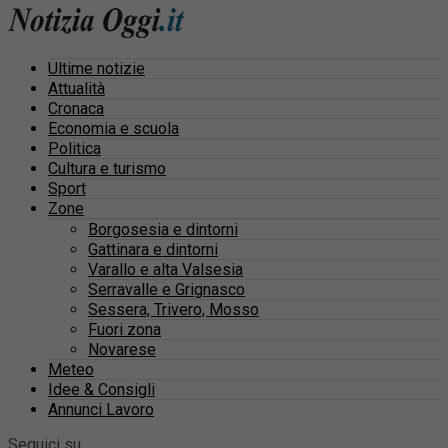
Ultime notizie
Attualità
Cronaca
Economia e scuola
Politica
Cultura e turismo
Sport
Zone
Borgosesia e dintorni
Gattinara e dintorni
Varallo e alta Valsesia
Serravalle e Grignasco
Sessera, Trivero, Mosso
Fuori zona
Novarese
Meteo
Idee & Consigli
Annunci Lavoro
Seguici su