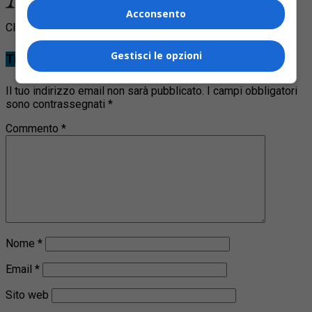
Acconsento
Clicca per commentare
Gestisci le opzioni
Tu cosa ne pensi?
Il tuo indirizzo email non sarà pubblicato.
I campi obbligatori
sono contrassegnati
*
Commento
*
Nome
*
Email
*
Sito web