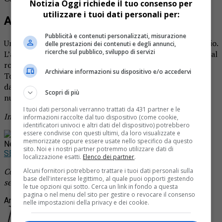
Notizia Oggi richiede il tuo consenso per
utilizzare i tuoi dati personali per:
Anziana muore nell’incendio
Pubblicità e contenuti personalizzati, misurazione
Una donna di 86 anni ha perso la vita a causa di un incendio.
delle prestazioni dei contenuti e degli annunci,
ricerche sul pubblico, sviluppo di servizi
L’anziana sarebbe morta intossicata dai fumi sprigionati dal
rogo, scoppiato nella sua abitazione di Collegno, vicino a
Archiviare informazioni su dispositivo e/o accedervi
Torino. I vigili del fuoco l’hanno tirata fuori
dall’appartamento, ma purtroppo per lei non c’era più
Scopri di più
nulla da fare.
I tuoi dati personali verranno trattati da 431 partner e le
Immagine di repertorio
informazioni raccolte dal tuo dispositivo (come cookie,
identificatori univoci e altri dati del dispositivo) potrebbero
essere condivise con questi ultimi, da loro visualizzate e
Rimani aggiornato seguendoci su Google
memorizzate oppure essere usate nello specifico da questo
News!
sito. Noi e i nostri partner potremmo utilizzare dati di
SEGUICI
localizzazione esatti.
Elenco dei partner
.
Continua a leggere le notizie di
Notizia Oggi Borgosesia
e
Alcuni fornitori potrebbero trattare i tuoi dati personali sulla
base dell'interesse legittimo, al quale puoi opporti gestendo
segui la nostra
pagina Facebook
le tue opzioni qui sotto. Cerca un link in fondo a questa
pagina o nel menu del sito per gestire o revocare il consenso
Argomenti correlati:
anziana
incendio
muore
nelle impostazioni della privacy e dei cookie.