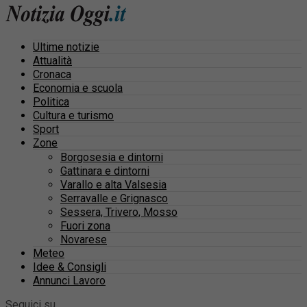
Ultime notizie
Attualità
Cronaca
Economia e scuola
Politica
Cultura e turismo
Sport
Zone
Borgosesia e dintorni
Gattinara e dintorni
Varallo e alta Valsesia
Serravalle e Grignasco
Sessera, Trivero, Mosso
Fuori zona
Novarese
Meteo
Idee & Consigli
Annunci Lavoro
Seguici su