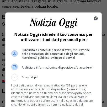
un’autocisterna. Tragedia sulla strada, la vittima lavorava
come agente della polizia locale.
Ex sindaco di 57 anni muore nello
schianto con un’autocisterna
Un ex sindaco di soli 57 anni ha perso la vita nel pomeriggio
Notizia Oggi richiede il tuo consenso per
di ieri, venerdì 6 maggio, nella zona di Saluzzo a seguito di
utilizzare i tuoi dati personali per:
un terribile impatto stradale.
Pubblicità e contenuti personalizzati, misurazione
Si tratta Piero Paolo Abburà, viveva e lavorava a Pinerolo
delle prestazioni dei contenuti e degli annunci,
ricerche sul pubblico, sviluppo di servizi
come agente della polizia locale. Per una legislatura era
stato sindaco del piccolo Comune di Oncino, un’ottantina
Archiviare informazioni su dispositivo e/o accedervi
di abitanti.
LEGGI ANCHE:
Masserano scontro tra due auto e
Scopri di più
un’autocisterna
I tuoi dati personali verranno trattati da 431 partner e le
informazioni raccolte dal tuo dispositivo (come cookie,
Lo scontro sulla provinciale
identificatori univoci e altri dati del dispositivo) potrebbero
essere condivise con questi ultimi, da loro visualizzate e
memorizzate oppure essere usate nello specifico da questo
L’uomo era alla guida della sua Peugeot 307 lungo la strada
sito. Noi e i nostri partner potremmo utilizzare dati di
provinciale,e ha impattato contro un autocisterna.