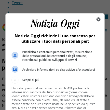
Tweet
Aggiungi Notizia Oggi.it come
Fonte preferita su Google
Notizia Oggi richiede il tuo consenso per
Maxi multa per un automobilista senza patente e
utilizzare i tuoi dati personali per:
assicurazione. E’ stato scoperto dagli agenti della
municipale di Torino.
Pubblicità e contenuti personalizzati, misurazione
delle prestazioni dei contenuti e degli annunci,
Maxi multa per un automobilista senza
ricerche sul pubblico, sviluppo di servizi
patente e assicurazione
Archiviare informazioni su dispositivo e/o accedervi
Poco dopo la mezzanotte un tunisino è stato fermato dalla
Scopri di più
municipale in corso Emilia, a Torino. Sottoposto ad un
I tuoi dati personali verranno trattati da 431 partner e le
controllo le forze dell’ordine hanno notato che circolava
informazioni raccolte dal tuo dispositivo (come cookie,
con i dispositivi ottici posteriori non funzionanti, viaggiava
identificatori univoci e altri dati del dispositivo) potrebbero
senza cinture, e non aveva neanche la patente e
essere condivise con questi ultimi, da loro visualizzate e
memorizzate oppure essere usate nello specifico da questo
l’assicurazione dell’auto. Per l’uomo è arrivata una
sito. Noi e i nostri partner potremmo utilizzare dati di