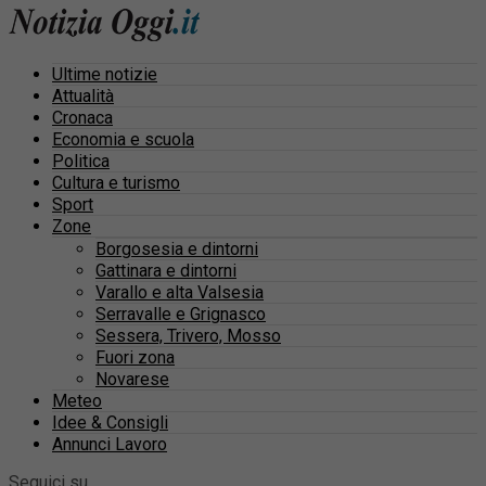
Ultime notizie
Attualità
Cronaca
Economia e scuola
Politica
Cultura e turismo
Sport
Zone
Borgosesia e dintorni
Gattinara e dintorni
Varallo e alta Valsesia
Serravalle e Grignasco
Sessera, Trivero, Mosso
Fuori zona
Novarese
Meteo
Idee & Consigli
Annunci Lavoro
Seguici su