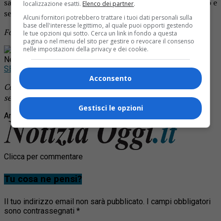
sanzione di circa 6mila 200 euro e il fermo amministrativo e
localizzazione esatti.
Elenco dei partner
.
sequestro del mezzo.
Alcuni fornitori potrebbero trattare i tuoi dati personali sulla
base dell'interesse legittimo, al quale puoi opporti gestendo
Foto d’archivio
le tue opzioni qui sotto. Cerca un link in fondo a questa
pagina o nel menu del sito per gestire o revocare il consenso
nelle impostazioni della privacy e dei cookie.
Rimani aggiornato seguendoci su Google
News!
SEGUICI
Acconsento
Continua a leggere le notizie di
Notizia Oggi Borgosesia
e
segui la nostra
pagina Facebook
Gestisci le opzioni
Argomenti correlati:
auto
automobilista
maxi multa
Clicca per commentare
Tu cosa ne pensi?
Il tuo indirizzo email non sarà pubblicato.
I campi obbligatori
sono contrassegnati
*