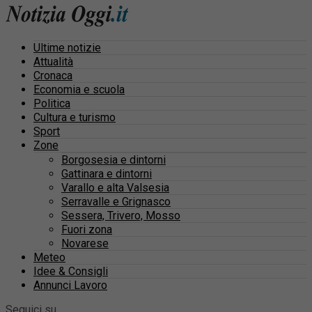
Ultime notizie
Attualità
Cronaca
Economia e scuola
Politica
Cultura e turismo
Sport
Zone
Borgosesia e dintorni
Gattinara e dintorni
Varallo e alta Valsesia
Serravalle e Grignasco
Sessera, Trivero, Mosso
Fuori zona
Novarese
Meteo
Idee & Consigli
Annunci Lavoro
Seguici su