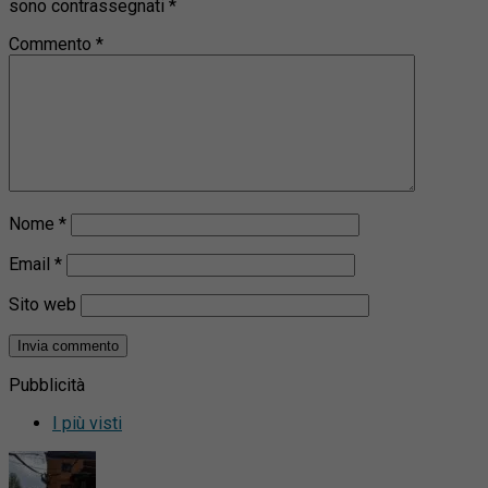
sono contrassegnati
*
Commento
*
Nome
*
Email
*
Sito web
Pubblicità
I più visti