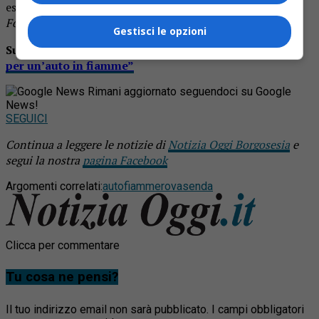
eseguito i rilievi del caso.
Foto d’archivio
Gestisci le opzioni
Su Prima Vercelli leggi
“Attimi di paura a Rovasenda
per un’auto in fiamme”
Rimani aggiornato seguendoci su Google
News!
SEGUICI
Continua a leggere le notizie di
Notizia Oggi Borgosesia
e
segui la nostra
pagina Facebook
Argomenti correlati:
auto
fiamme
rovasenda
Clicca per commentare
Tu cosa ne pensi?
Il tuo indirizzo email non sarà pubblicato.
I campi obbligatori