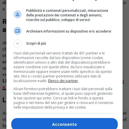
abitato. Momenti di paura in paese, il conducente è riuscito
a mettersi in salvo.
Pubblicità e contenuti personalizzati, misurazione
delle prestazioni dei contenuti e degli annunci,
ricerche sul pubblico, sviluppo di servizi
Rovasenda auto prende fuoco mentre
attraversa il centro abitato
Archiviare informazioni su dispositivo e/o accedervi
Attimi di paura a Rovasenda per l’incendio di una vettura
Scopri di più
che ha preso fuoco in centro paese mentre percorreva la
I tuoi dati personali verranno trattati da 431 partner e le
strada che attraversa l’abitato. Il fatto è accaduto l’altra
informazioni raccolte dal tuo dispositivo (come cookie,
sera: fortunatamente il conducente non è rimasto ferito,
identificatori univoci e altri dati del dispositivo) potrebbero
essere condivise con questi ultimi, da loro visualizzate e
ma non ha potuto far altro che abbandonare l’auto e
memorizzate oppure essere usate nello specifico da questo
vederla andare in fumo.
sito. Noi e i nostri partner potremmo utilizzare dati di
LEGGI ANCHE:
Auto si ribalta e va a fuoco: è accaduto
localizzazione esatti.
Elenco dei partner
.
a Fontaneto d’Agogna
Alcuni fornitori potrebbero trattare i tuoi dati personali sulla
base dell'interesse legittimo, al quale puoi opporti gestendo
le tue opzioni qui sotto. Cerca un link in fondo a questa
L’intervento dei vigili del fuoco
pagina o nel menu del sito per gestire o revocare il consenso
nelle impostazioni della privacy e dei cookie.
Ad intervenire sul posto sono state le squadre vercellesi dei
vigili del fuoco in collaborazione con la squadra dei vigili del
Acconsento
fuoco del distaccamento di Cossato. I carabinieri hanno