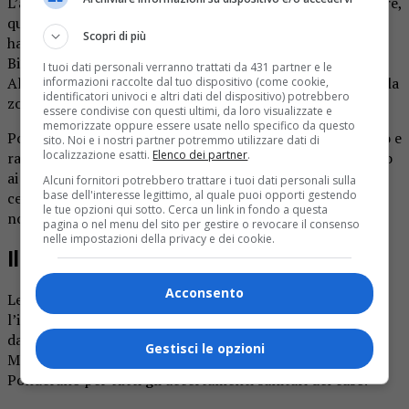
L’allarme è scattato nel pomeriggio di sabato 13 settembre,
quando i familiari, preoccupati per l’assenza di notizie,
Scopri di più
hanno allertato le autorità. Alle 17.30 i vigili del fuoco di
Biella, in coordinamento con le squadre del Soccorso
I tuoi dati personali verranno trattati da 431 partner e le
Alpino, hanno avviato le ricerche con squadre di terra nella
informazioni raccolte dal tuo dispositivo (come cookie,
identificatori univoci e altri dati del dispositivo) potrebbero
zona segnalata.
essere condivise con questi ultimi, da loro visualizzate e
memorizzate oppure essere usate nello specifico da questo
Poco dopo le 19, finalmente, il giovane è stato individuato e
sito. Noi e i nostri partner potremmo utilizzare dati di
localizzazione esatti.
Elenco dei partner
.
raggiunto. Visibilmente provato ma cosciente, ha spiegato
ai soccorritori di aver perso lo zaino con all’interno il
Alcuni fornitori potrebbero trattare i tuoi dati personali sulla
base dell'interesse legittimo, al quale puoi opporti gestendo
cellulare durante una caduta, trascorrendo poi l’intera
le tue opzioni qui sotto. Cerca un link in fondo a questa
notte all’addiaccio e senza possibilità di comunicare.
pagina o nel menu del sito per gestire o revocare il consenso
nelle impostazioni della privacy e dei cookie.
Il recupero in elicottero
Acconsento
Le condizioni del terreno hanno reso necessario
l’intervento dall’alto. Il ragazzo è stato recuperato
dall’elicottero “Drago” dei vigili del fuoco, decollato da
Gestisci le opzioni
Malpensa, e trasportato all’ospedale degli Infermi di
Ponderano per tutti gli accertamenti sanitari del caso.