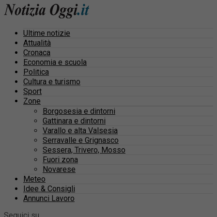
Ultime notizie
Attualità
Cronaca
Economia e scuola
Politica
Cultura e turismo
Sport
Zone
Borgosesia e dintorni
Gattinara e dintorni
Varallo e alta Valsesia
Serravalle e Grignasco
Sessera, Trivero, Mosso
Fuori zona
Novarese
Meteo
Idee & Consigli
Annunci Lavoro
Seguici su