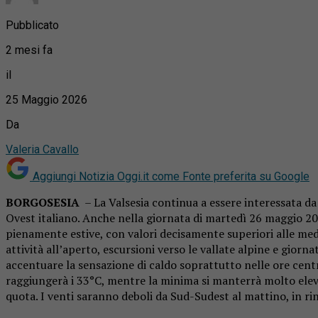
Pubblicato
2 mesi fa
il
25 Maggio 2026
Da
Valeria Cavallo
Aggiungi Notizia Oggi.it come
Fonte preferita su Google
BORGOSESIA
– La Valsesia continua a essere interessata da
Ovest italiano. Anche nella giornata di martedì 26 maggio 20
pienamente estive, con valori decisamente superiori alle medi
attività all’aperto, escursioni verso le vallate alpine e gior
accentuare la sensazione di caldo soprattutto nelle ore cent
raggiungerà i 33°C, mentre la minima si manterrà molto elevat
quota. I venti saranno deboli da Sud-Sudest al mattino, in r