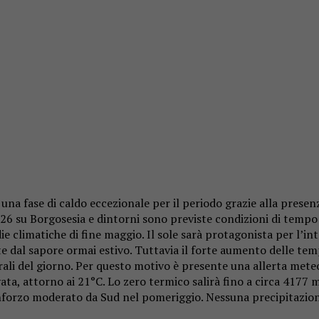
 una fase di caldo eccezionale per il periodo grazie alla prese
26 su Borgosesia e dintorni sono previste condizioni di tempo 
e climatiche di fine maggio. Il sole sarà protagonista per l’in
nate dal sapore ormai estivo. Tuttavia il forte aumento delle t
rali del giorno. Per questo motivo è presente una allerta mete
a, attorno ai 21°C. Lo zero termico salirà fino a circa 4177 me
inforzo moderato da Sud nel pomeriggio. Nessuna precipitazione