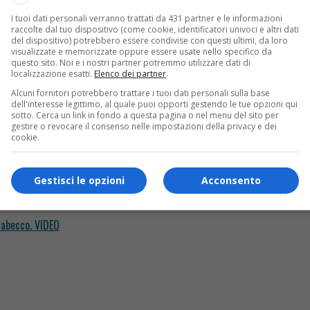
e, cresce l’allarme per la notte. FOTO E VIDEO
I tuoi dati personali verranno trattati da 431 partner e le informazioni
raccolte dal tuo dispositivo (come cookie, identificatori univoci e altri dati
del dispositivo) potrebbero essere condivise con questi ultimi, da loro
visualizzate e memorizzate oppure essere usate nello specifico da
questo sito. Noi e i nostri partner potremmo utilizzare dati di
localizzazione esatti.
Elenco dei partner
.
Alcuni fornitori potrebbero trattare i tuoi dati personali sulla base
dell'interesse legittimo, al quale puoi opporti gestendo le tue opzioni qui
sotto. Cerca un link in fondo a questa pagina o nel menu del sito per
gestire o revocare il consenso nelle impostazioni della privacy e dei
cookie.
Gestisci le opzioni
Acconsento
nabecco. VIDEO