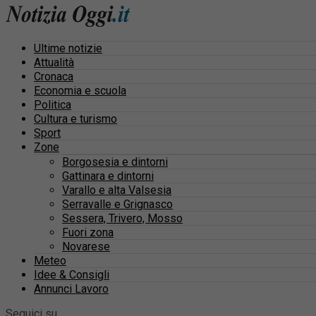
Ultime notizie
Attualità
Cronaca
Economia e scuola
Politica
Cultura e turismo
Sport
Zone
Borgosesia e dintorni
Gattinara e dintorni
Varallo e alta Valsesia
Serravalle e Grignasco
Sessera, Trivero, Mosso
Fuori zona
Novarese
Meteo
Idee & Consigli
Annunci Lavoro
Seguici su