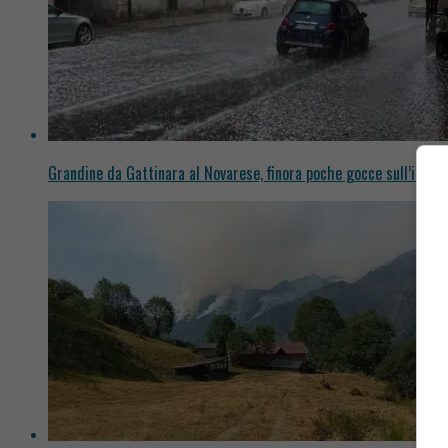
Grandine da Gattinara al Novarese, finora poche gocce sull’incen