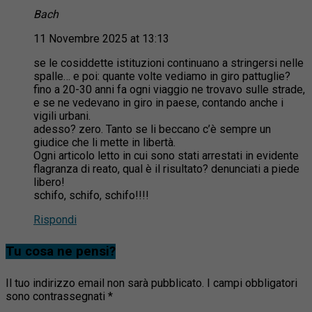
Bach
11 Novembre 2025 at 13:13
se le cosiddette istituzioni continuano a stringersi nelle
spalle… e poi: quante volte vediamo in giro pattuglie?
fino a 20-30 anni fa ogni viaggio ne trovavo sulle strade,
e se ne vedevano in giro in paese, contando anche i
vigili urbani.
adesso? zero. Tanto se li beccano c’è sempre un
giudice che li mette in libertà.
Ogni articolo letto in cui sono stati arrestati in evidente
flagranza di reato, qual è il risultato? denunciati a piede
libero!
schifo, schifo, schifo!!!!
Rispondi
Tu cosa ne pensi?
Il tuo indirizzo email non sarà pubblicato.
I campi obbligatori
sono contrassegnati
*