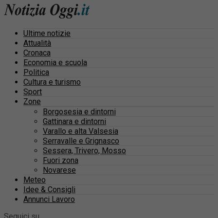
Ultime notizie
Attualità
Cronaca
Economia e scuola
Politica
Cultura e turismo
Sport
Zone
Borgosesia e dintorni
Gattinara e dintorni
Varallo e alta Valsesia
Serravalle e Grignasco
Sessera, Trivero, Mosso
Fuori zona
Novarese
Meteo
Idee & Consigli
Annunci Lavoro
Seguici su