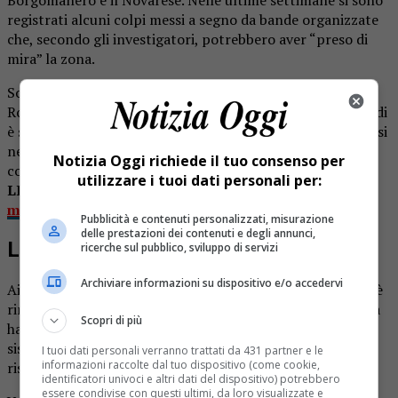
registrati alcuni colpi messi a segno da bande organizzate
che, secondo gli investigatori, potrebbero aver “preso di
mira” la zona.
Solo negli ultimi giorni sono stati segnalati tre furti tra
Romagnano, Maggiora e Varallo Pombia. Il modus operandi
è sempre lo stesso: i ladri forzano le finestre per introdursi
nelle abitazioni e, una volta all’interno, fanno razzia di
Notizia Oggi richiede il tuo consenso per
contanti e gioielli.
utilizzare i tuoi dati personali per:
LEGGI ANCHE:
Brusnengo, negozio di pellet preso di
mira dai ladri
Pubblicità e contenuti personalizzati, misurazione
delle prestazioni dei contenuti e degli annunci,
Le denunce dei padroni di casa
ricerche sul pubblico, sviluppo di servizi
Archiviare informazioni su dispositivo e/o accedervi
Ai proprietari, spesso assenti al momento del colpo, non è
rimasto altro che sporgere denuncia ai Carabinieri. L’Arma
Scopri di più
ha già avviato le indagini, concentrandosi sull’analisi dei
sistemi di videosorveglianza della zona per tentare di
I tuoi dati personali verranno trattati da 431 partner e le
informazioni raccolte dal tuo dispositivo (come cookie,
risalire ai responsabili.
identificatori univoci e altri dati del dispositivo) potrebbero
essere condivise con questi ultimi, da loro visualizzate e