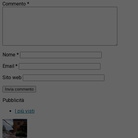
Commento
*
Nome
*
Email
*
Sito web
Pubblicità
I più visti