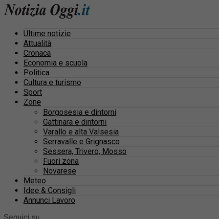
Ultime notizie
Attualità
Cronaca
Economia e scuola
Politica
Cultura e turismo
Sport
Zone
Borgosesia e dintorni
Gattinara e dintorni
Varallo e alta Valsesia
Serravalle e Grignasco
Sessera, Trivero, Mosso
Fuori zona
Novarese
Meteo
Idee & Consigli
Annunci Lavoro
Seguici su