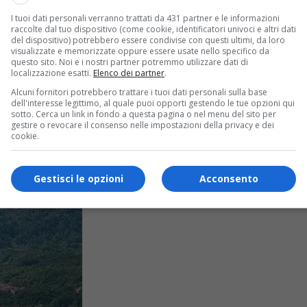
I tuoi dati personali verranno trattati da 431 partner e le informazioni
raccolte dal tuo dispositivo (come cookie, identificatori univoci e altri dati
del dispositivo) potrebbero essere condivise con questi ultimi, da loro
visualizzate e memorizzate oppure essere usate nello specifico da
questo sito. Noi e i nostri partner potremmo utilizzare dati di
a per la notte
localizzazione esatti.
Elenco dei partner
.
Alcuni fornitori potrebbero trattare i tuoi dati personali sulla base
dell'interesse legittimo, al quale puoi opporti gestendo le tue opzioni qui
i i versanti, ma il rogo avanza. Vietato l'accesso sulle...
sotto. Cerca un link in fondo a questa pagina o nel menu del sito per
gestire o revocare il consenso nelle impostazioni della privacy e dei
cookie.
Gestisci le opzioni
Acconsento