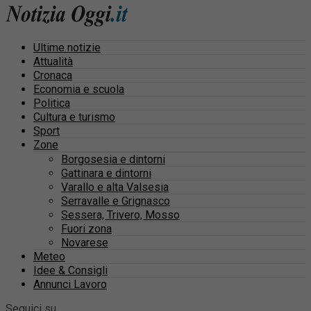
Ultime notizie
Attualità
Cronaca
Economia e scuola
Politica
Cultura e turismo
Sport
Zone
Borgosesia e dintorni
Gattinara e dintorni
Varallo e alta Valsesia
Serravalle e Grignasco
Sessera, Trivero, Mosso
Fuori zona
Novarese
Meteo
Idee & Consigli
Annunci Lavoro
Seguici su