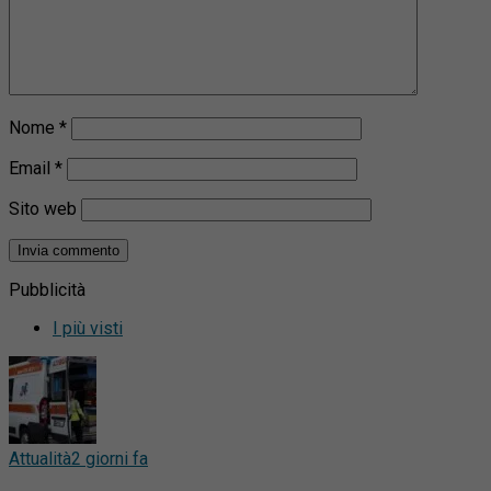
Nome
*
Email
*
Sito web
Pubblicità
I più visti
Attualità
2 giorni fa