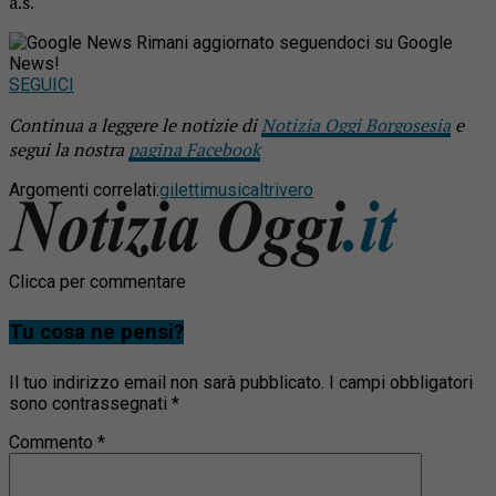
a.s.
Rimani aggiornato seguendoci su Google
News!
SEGUICI
Continua a leggere le notizie di
Notizia Oggi Borgosesia
e
segui la nostra
pagina Facebook
Argomenti correlati:
giletti
musical
trivero
Clicca per commentare
Tu cosa ne pensi?
Il tuo indirizzo email non sarà pubblicato.
I campi obbligatori
sono contrassegnati
*
Commento
*