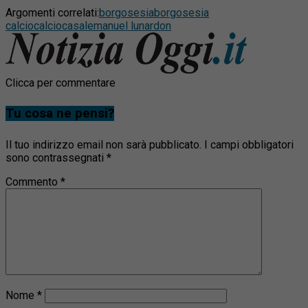
Argomenti correlati:
borgosesia
borgosesia
calcio
calcio
casale
manuel lunardon
Clicca per commentare
Tu cosa ne pensi?
Il tuo indirizzo email non sarà pubblicato.
I campi obbligatori
sono contrassegnati
*
Commento
*
Nome
*