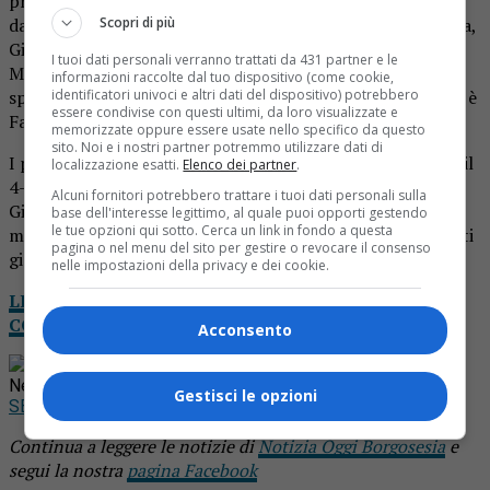
propone il Borgosesia in versione 3-4-3. La porta è difesa
Scopri di più
da Vittorio Gilli. Il pacchetto arretrato è formato da Frana,
Giraudo e Rekkab. A centrocampo le fasce sono affidate a
I tuoi dati personali verranno trattati da 431 partner e le
Monteleone (a destra) e Iannacone (a sinistra). Al centro
informazioni raccolte dal tuo dispositivo (come cookie,
identificatori univoci e altri dati del dispositivo) potrebbero
spazio a Colombo e Mirarchi, mentre Il tridente offensivo è
essere condivise con questi ultimi, da loro visualizzate e
Favale-Fossati-Donadio.
memorizzate oppure essere usate nello specifico da questo
sito. Noi e i nostri partner potremmo utilizzare dati di
I padroni di casa, guidati da mister Marco Sesia, scelgono il
localizzazione esatti.
Elenco dei partner
.
4-4-2. Guerci è il portiere. In difesa si schierano Lacava,
Alcuni fornitori potrebbero trattare i tuoi dati personali sulla
Gianola (altro ex borgosesiano), Rossi e Nouri. I tre in
base dell'interesse legittimo, al quale puoi opporti gestendo
le tue opzioni qui sotto. Cerca un link in fondo a questa
mediana sono D’Ancora, Simonetta e Perez. Sulla trequarti
pagina o nel menu del sito per gestire o revocare il consenso
giostra Giacchino. In avanti Mesina e Rossini.
nelle impostazioni della privacy e dei cookie.
LEGGI NOTIZIA OGGI DA CASA: IL TUO GIORNALE
COMPLETO IN VERSIONE DIGITALE
Acconsento
Rimani aggiornato seguendoci su Google
News!
Gestisci le opzioni
SEGUICI
Continua a leggere le notizie di
Notizia Oggi Borgosesia
e
segui la nostra
pagina Facebook