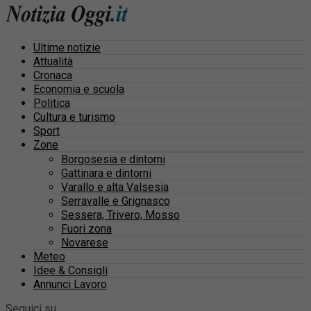
Ultime notizie
Attualità
Cronaca
Economia e scuola
Politica
Cultura e turismo
Sport
Zone
Borgosesia e dintorni
Gattinara e dintorni
Varallo e alta Valsesia
Serravalle e Grignasco
Sessera, Trivero, Mosso
Fuori zona
Novarese
Meteo
Idee & Consigli
Annunci Lavoro
Seguici su