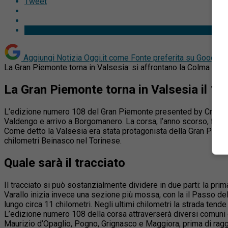
Tweet
Aggiungi Notizia Oggi.it come
Fonte preferita su Google
La Gran Piemonte torna in Valsesia: si affrontano la Colma e la 
La Gran Piemonte torna in Valsesia il 10
L’edizione numero 108 del
Gran
Piemonte
presented by Crédit 
Valdengo e arrivo a Borgomanero. La corsa, l’anno scorso, fu co
Come detto la
Valsesia
era stata protagonista della
Gran
Piem
chilometri Beinasco nel Torinese.
Quale sarà il tracciato
Il tracciato si può sostanzialmente dividere in due parti: la prim
Varallo inizia invece una sezione più mossa, con la il Passo dell
lungo circa 11 chilometri. Negli ultimi chilometri la strada tende
L’edizione numero 108 della corsa attraverserà diversi comuni d
Maurizio d’Opaglio, Pogno, Grignasco e Maggiora, prima di ragg