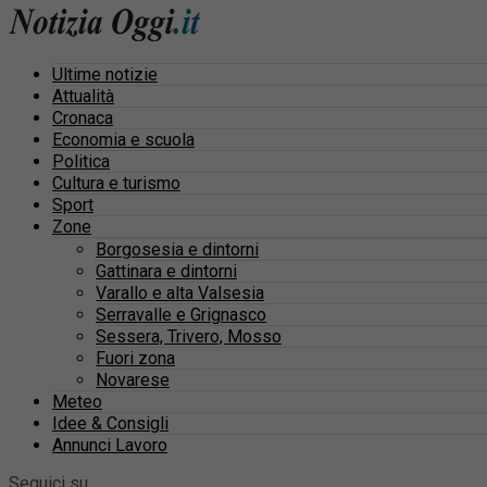
Ultime notizie
Attualità
Cronaca
Economia e scuola
Politica
Cultura e turismo
Sport
Zone
Borgosesia e dintorni
Gattinara e dintorni
Varallo e alta Valsesia
Serravalle e Grignasco
Sessera, Trivero, Mosso
Fuori zona
Novarese
Meteo
Idee & Consigli
Annunci Lavoro
Seguici su