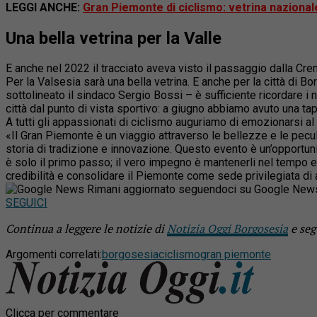
LEGGI ANCHE:
Gran Piemonte di ciclismo: vetrina nazional
Una bella vetrina per la Valle
E anche nel 2022 il tracciato aveva visto il passaggio dalla Cre
Per la
Valsesia
sarà una bella vetrina. E anche per la città di 
sottolineato il sindaco Sergio Bossi – è sufficiente ricordare i
città dal punto di vista sportivo: a giugno abbiamo avuto una 
A tutti gli appassionati di ciclismo auguriamo di emozionarsi al
«Il
Gran
Piemonte
è un viaggio attraverso le bellezze e le pecul
storia di tradizione e innovazione. Questo evento è un’opportuni
è solo il primo passo; il vero impegno è mantenerli nel tempo e
credibilità e consolidare il
Piemonte
come sede privilegiata di a
Rimani aggiornato seguendoci su Google New
SEGUICI
Continua a leggere le notizie di
Notizia Oggi Borgosesia
e seg
Argomenti correlati:
borgosesia
ciclismo
gran piemonte
Clicca per commentare