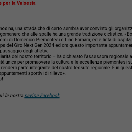
e per la Valsesia
mosina, una strada che di certo sembra aver convinto gli organizz
Borgomanero che alle spalle ha una grande tradizione ciclistica. «B
 nomi di Domenico Piemontesi e Lino Fornara, ed è lieta di ospitar
tappa del Giro Next Gen 2024 ed ora questo importante appuntame
 passaggio degli atleti».
iarità del nostro territorio – ha dichiarato l’assessora regionale a
tà unica per promuovere la cultura e le eccellenze piemontesi su 
 renderli parte integrante del nostro tessuto regionale. È in que
ppuntamenti sportivi di rilievo».
s!
ui la nostra
pagina Facebook