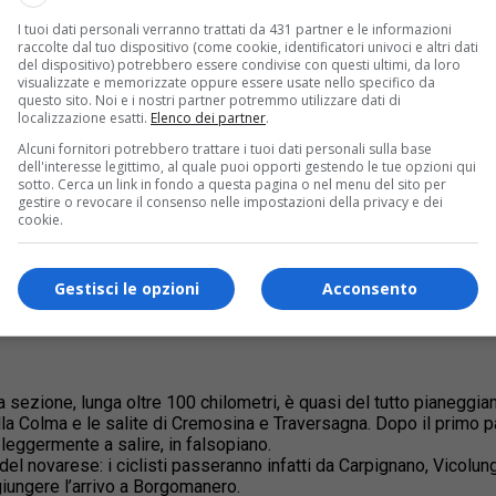
I tuoi dati personali verranno trattati da 431 partner e le informazioni
raccolte dal tuo dispositivo (come cookie, identificatori univoci e altri dati
del dispositivo) potrebbero essere condivise con questi ultimi, da loro
visualizzate e memorizzate oppure essere usate nello specifico da
questo sito. Noi e i nostri partner potremmo utilizzare dati di
localizzazione esatti.
Elenco dei partner
.
Cremosina. Ad ottobre l’evento sportivo tornerà in Valle.
Alcuni fornitori potrebbero trattare i tuoi dati personali sulla base
dell'interesse legittimo, al quale puoi opporti gestendo le tue opzioni qui
sotto. Cerca un link in fondo a questa pagina o nel menu del sito per
 ottobre
gestire o revocare il consenso nelle impostazioni della privacy e dei
cookie.
Agricole è in programma il 10 ottobre. Saranno 24 i team che si d
nquistata da Andrea Bagioli, allo sprint su Marc Hirschi e Alex Ar
onte
già nel 2022 per l’edizione numero 106 che aveva visto la
Gestisci le opzioni
Acconsento
a sezione, lunga oltre 100 chilometri, è quasi del tutto pianeggiant
a Colma e le salite di Cremosina e Traversagna. Dopo il primo pass
 leggermente a salire, in falsopiano.
el novarese: i ciclisti passeranno infatti da Carpignano, Vicolu
iungere l’arrivo a Borgomanero.