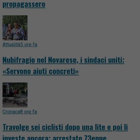
propagassero
Attualità
5 ore fa
Nubifragio nel Novarese, i sindaci uniti:
«Servono aiuti concreti»
Cronaca
8 ore fa
Travolge sei ciclisti dopo una lite e poi li
investe ancora: arrestato 73enne