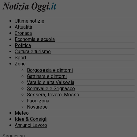
Ultime notizie
Attualità
Cronaca
Economia e scuola
Politica
Cultura e turismo
Sport
Zone
Borgosesia e dintorni
Gattinara e dintorni
Varallo e alta Valsesia
Serravalle e Grignasco
Sessera, Trivero, Mosso
Fuori zona
Novarese
Meteo
Idee & Consigli
Annunci Lavoro
Seguici su