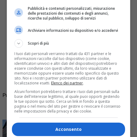
Pubblicità e contenuti personalizzati, misurazione
delle prestazioni dei contenuti e degli annunci,
ricerche sul pubblico, sviluppo di servizi
Attualità
8 anni fa
Archiviare informazioni su dispositivo e/o accedervi
Casellante Ghemme muore a soli 47
Scopri di più
anni
I tuoi dati personali verranno trattati da 431 partner e le
informazioni raccolte dal tuo dispositivo (come cookie,
identificatori univoci e altri dati del dispositivo) potrebbero
essere condivise con questi ultimi, da loro visualizzate e
Casellante Ghemme muore a soli 47 anni. Il tumore
memorizzate oppure essere usate nello specifico da questo
osseo che aveva scoperto tempo fa non ha dato
sito. Noi e i nostri partner potremmo utilizzare dati di
localizzazione esatti.
Elenco dei partner
.
scampo . E’ deceduta pochi giorni fa Gabriella...
Alcuni fornitori potrebbero trattare i tuoi dati personali sulla
Pubblicità
base dell'interesse legittimo, al quale puoi opporti gestendo
le tue opzioni qui sotto. Cerca un link in fondo a questa
Ultime
pagina o nel menu del sito per gestire o revocare il consenso
nelle impostazioni della privacy e dei cookie.
I più letti
Acconsento