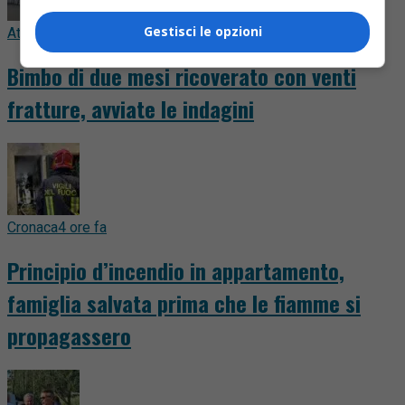
Gestisci le opzioni
Attualità
2 ore fa
Bimbo di due mesi ricoverato con venti
fratture, avviate le indagini
Cronaca
4 ore fa
Principio d’incendio in appartamento,
famiglia salvata prima che le fiamme si
propagassero