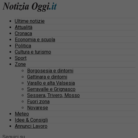
Ultime notizie
Attualità
Cronaca
Economia e scuola
Politica
Cultura e turismo
Sport
Zone
Borgosesia e dintorni
Gattinara e dintorni
Varallo e alta Valsesia
Serravalle e Grignasco
Sessera, Trivero, Mosso
Fuori zona
Novarese
Meteo
Idee & Consigli
Annunci Lavoro
Seguici su