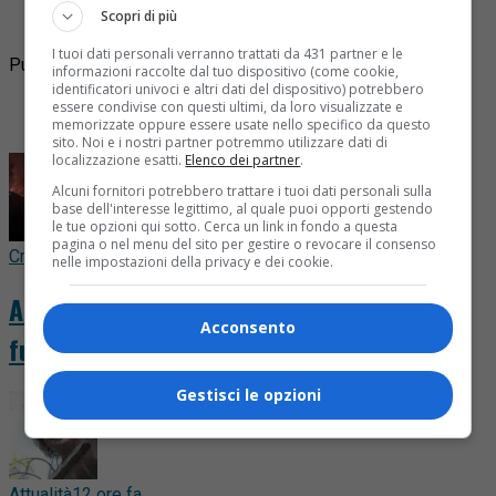
Sostegno. Ritrovano l’angelo in moto Avevano
Scopri di più
partecipato a un...
I tuoi dati personali verranno trattati da 431 partner e le
Pubblicità
informazioni raccolte dal tuo dispositivo (come cookie,
identificatori univoci e altri dati del dispositivo) potrebbero
Ultime
essere condivise con questi ultimi, da loro visualizzate e
I più letti
memorizzate oppure essere usate nello specifico da questo
sito. Noi e i nostri partner potremmo utilizzare dati di
localizzazione esatti.
Elenco dei partner
.
Alcuni fornitori potrebbero trattare i tuoi dati personali sulla
base dell'interesse legittimo, al quale puoi opporti gestendo
le tue opzioni qui sotto. Cerca un link in fondo a questa
pagina o nel menu del sito per gestire o revocare il consenso
Cronaca
17 minuti fa
nelle impostazioni della privacy e dei cookie.
Altra notte da incubo per la Valsessera: il
Acconsento
fuoco continua a divorare la montagna
Gestisci le opzioni
Attualità
12 ore fa