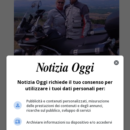
Attualità
7 anni fa
Notizia Oggi richiede il tuo consenso per
utilizzare i tuoi dati personali per:
Ritrovano l’angelo sulla Guzzi che li
aveva soccorsi
Pubblicità e contenuti personalizzati, misurazione
delle prestazioni dei contenuti e degli annunci,
ricerche sul pubblico, sviluppo di servizi
Ritrovano l’angelo che era stato al loro fianco dopo
Archiviare informazioni su dispositivo e/o accedervi
un incidente: lieta sorpresa per una coppia di