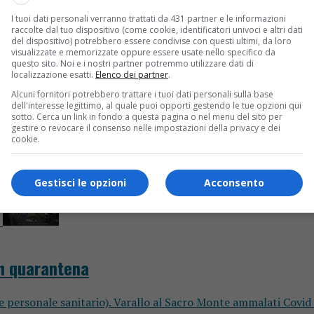
I tuoi dati personali verranno trattati da 431 partner e le informazioni
raccolte dal tuo dispositivo (come cookie, identificatori univoci e altri dati
del dispositivo) potrebbero essere condivise con questi ultimi, da loro
visualizzate e memorizzate oppure essere usate nello specifico da
questo sito. Noi e i nostri partner potremmo utilizzare dati di
localizzazione esatti.
Elenco dei partner
.
Alcuni fornitori potrebbero trattare i tuoi dati personali sulla base
dell'interesse legittimo, al quale puoi opporti gestendo le tue opzioni qui
sotto. Cerca un link in fondo a questa pagina o nel menu del sito per
gestire o revocare il consenso nelle impostazioni della privacy e dei
cookie.
Gestisci le opzioni
Acconsento
in quarantena
personale sanitario). Varallo al Sacro Monte ammalati Covid in 