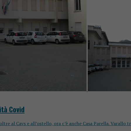
ità Covid
ltre al Cavs e all’ostello, ora c’è anche Casa Parella. Varallo 