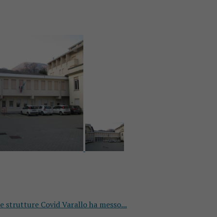
tre strutture Covid Varallo ha messo...