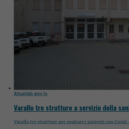
Attualità
6 anni fa
Varallo tre strutture a servizio della san
Varallo tre strutture per ospitare i pazienti con Covid: o