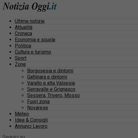
Ultime notizie
Attualità
Cronaca
Economia e scuola
Politica
Cultura e turismo
Sport
Zone
Borgosesia e dintorni
Gattinara e dintorni
Varallo e alta Valsesia
Serravalle e Grignasco
Sessera, Trivero, Mosso
Fuori zona
Novarese
Meteo
Idee & Consigli
Annunci Lavoro
Seguici su