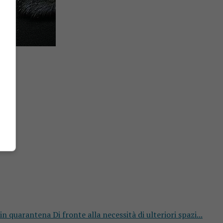
quarantena Di fronte alla necessità di ulteriori spazi...