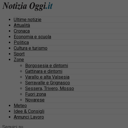
Ultime notizie
Attualità
Cronaca
Economia e scuola
Politica
Cultura e turismo
Sport
Zone
Borgosesia e dintorni
Gattinara e dintorni
Varallo e alta Valsesia
Serravalle e Grignasco
Sessera, Trivero, Mosso
Fuori zona
Novarese
Meteo
Idee & Consigli
Annunci Lavoro
Seguici su