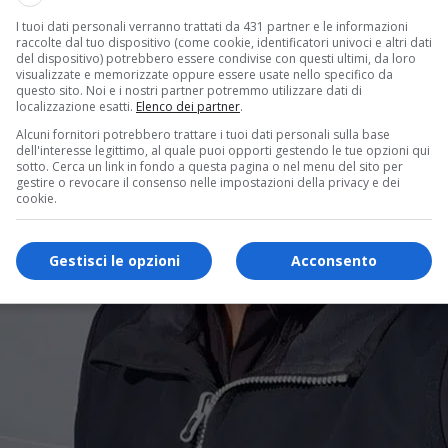
I tuoi dati personali verranno trattati da 431 partner e le informazioni
raccolte dal tuo dispositivo (come cookie, identificatori univoci e altri dati
del dispositivo) potrebbero essere condivise con questi ultimi, da loro
visualizzate e memorizzate oppure essere usate nello specifico da
questo sito. Noi e i nostri partner potremmo utilizzare dati di
localizzazione esatti.
Elenco dei partner
.
Alcuni fornitori potrebbero trattare i tuoi dati personali sulla base
dell'interesse legittimo, al quale puoi opporti gestendo le tue opzioni qui
sotto. Cerca un link in fondo a questa pagina o nel menu del sito per
gestire o revocare il consenso nelle impostazioni della privacy e dei
cookie.
Gestisci le opzioni
Acconsento