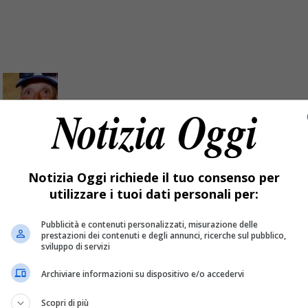
ricorda lo sciatore travolto da una valanga
Notizia Oggi richiede il tuo consenso per
utilizzare i tuoi dati personali per:
a zona di Bielmonte e i sentieri dell’alta Valsessera.
Pubblicità e contenuti personalizzati, misurazione delle
prestazioni dei contenuti e degli annunci, ricerche sul pubblico,
sviluppo di servizi
Archiviare informazioni su dispositivo e/o accedervi
Scopri di più