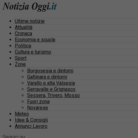
Ultime notizie
Attualità
Cronaca
Economia e scuola
Politica
Cultura e turismo
Sport
Zone
Borgosesia e dintorni
Gattinara e dintorni
Varallo e alta Valsesia
Serravalle e Grignasco
Sessera, Trivero, Mosso
Fuori zona
Novarese
Meteo
Idee & Consigli
Annunci Lavoro
Seguici su