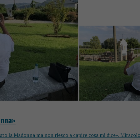
onna»
sto la Madonna ma non riesco a capire cosa mi dice». Miracolo