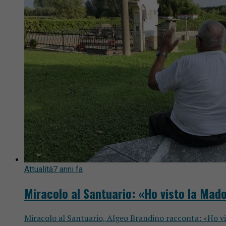
Attualità
7 anni fa
Miracolo al Santuario: «Ho visto la Mad
Miracolo al Santuario, Algeo Brandino racconta: «Ho vi