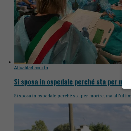
Attualità
4 anni fa
Si sposa in ospedale perché sta per morir
Si sposa in ospedale perché sta per morire, ma all’ultimo