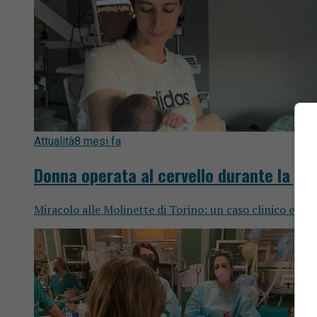
Attualità
8 mesi fa
Donna operata al cervello durante la grav
Miracolo alle Molinette di Torino: un caso clinico ecce