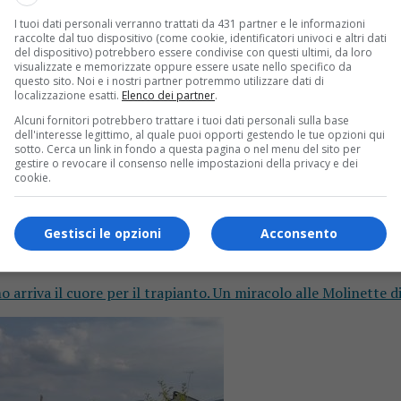
I tuoi dati personali verranno trattati da 431 partner e le informazioni
raccolte dal tuo dispositivo (come cookie, identificatori univoci e altri dati
del dispositivo) potrebbero essere condivise con questi ultimi, da loro
visualizzate e memorizzate oppure essere usate nello specifico da
questo sito. Noi e i nostri partner potremmo utilizzare dati di
localizzazione esatti.
Elenco dei partner
.
Alcuni fornitori potrebbero trattare i tuoi dati personali sulla base
dell'interesse legittimo, al quale puoi opporti gestendo le tue opzioni qui
sotto. Cerca un link in fondo a questa pagina o nel menu del sito per
gestire o revocare il consenso nelle impostazioni della privacy e dei
cookie.
Gestisci le opzioni
Acconsento
e, ma all’ultimo arriva il cuore per il trapian
 arriva il cuore per il trapianto. Un miracolo alle Molinette di