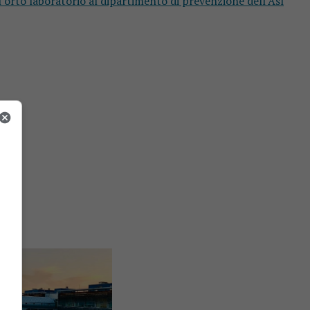
’orto laboratorio al dipartimento di prevenzione dell’Asl