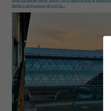
Sboccia anche quest’anno l’orto laboratorio al dipartim
Biella L’attivazione di orti in...