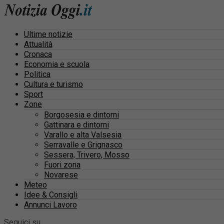
Ultime notizie
Attualità
Cronaca
Economia e scuola
Politica
Cultura e turismo
Sport
Zone
Borgosesia e dintorni
Gattinara e dintorni
Varallo e alta Valsesia
Serravalle e Grignasco
Sessera, Trivero, Mosso
Fuori zona
Novarese
Meteo
Idee & Consigli
Annunci Lavoro
Seguici su