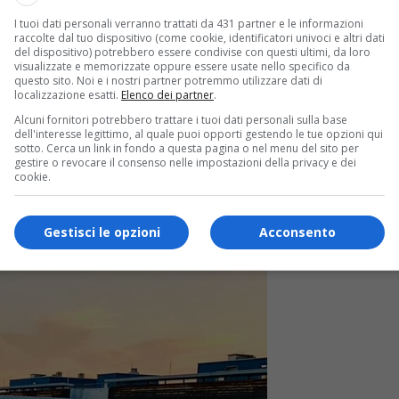
I tuoi dati personali verranno trattati da 431 partner e le informazioni
raccolte dal tuo dispositivo (come cookie, identificatori univoci e altri dati
del dispositivo) potrebbero essere condivise con questi ultimi, da loro
visualizzate e memorizzate oppure essere usate nello specifico da
questo sito. Noi e i nostri partner potremmo utilizzare dati di
localizzazione esatti.
Elenco dei partner
.
Alcuni fornitori potrebbero trattare i tuoi dati personali sulla base
dell'interesse legittimo, al quale puoi opporti gestendo le tue opzioni qui
sotto. Cerca un link in fondo a questa pagina o nel menu del sito per
gestire o revocare il consenso nelle impostazioni della privacy e dei
cookie.
apianti. Immagini e parole al servizio del don
ni e parole al servizio del dono” Una proiezione fotografica dal
Gestisci le opzioni
Acconsento